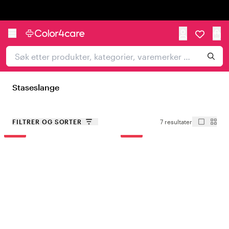
Trustpilot
Staseslange
FILTRER OG SORTER
7 resultater
-30%
-30%