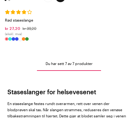
Rød staseslange
kr 27,20
kr 39,20
(ekskl. mva)
Du har sett 7 av 7 produkter
Staseslanger for helsevesenet
En staseslange festes rundt overarmen, rett over venen der
blodprøven skal tas. Når slangen strammes, reduseres den venøse
tilbakestrømningen til hjertet. Dette gjør at blodet samler seg i venen
nedenfor – blodkaret fylles, og blir både lettere å se og kjenne. Dette
forenkler venøs blodprøvetaking og innleggelse av perifer venekateter
(PVK) betraktelig. Hos Color4care finner du staseslanger fra
Beez
i 8