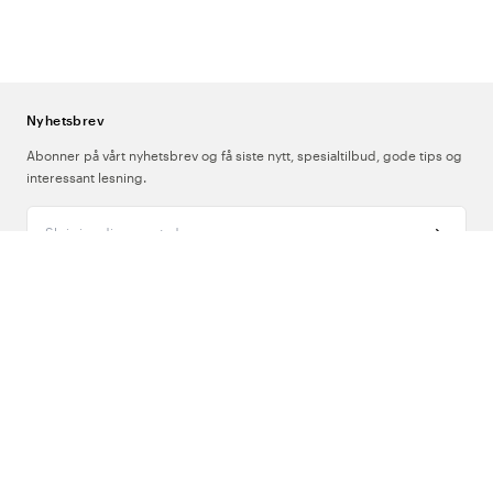
der smitterisikoen og faren for krysskontaminering må minimeres.
Hvorfor finnes staseslanger i ulike farger?
Fargekoding brukes ofte
på visse avdelinger for å skille mellom staseslanger til ulike formål,
eller rett og slett for å gjøre det enklere for helsepersonellet å
identifisere sitt eget, personlige utstyr i en hektisk hverdag. Beez
Nyhetsbrev
staseslanger finnes i fargene lilla, hvit, rød, turkis, lyseblå, blå, grønn
og oransje.
Abonner på vårt nyhetsbrev og få siste nytt, spesialtilbud, gode tips og
interessant lesning.
Skriv inn din e-postadresse
Om Oss
Support
Følg oss
Norge