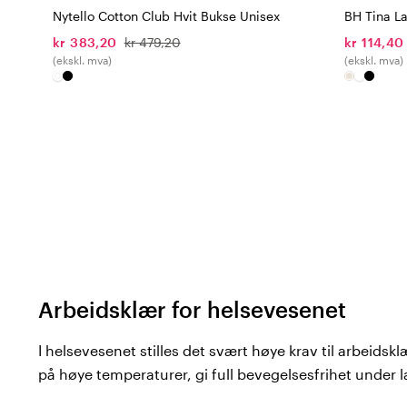
Nytello Cotton Club Hvit Bukse Unisex
BH Tina L
kr 383,20
kr 479,20
kr 114,40
(ekskl. mva)
(ekskl. mva)
Arbeidsklær for helsevesenet
I helsevesenet stilles det svært høye krav til arbeidskl
på høye temperaturer, gi full bevegelsesfrihet under 
et profesjonelt utseende hele dagen. Hos Color4care 