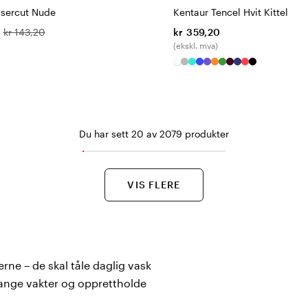
asercut Nude
Kentaur Tencel Hvit Kittel
kr 143,20
kr 359,20
(ekskl. mva)
Du har sett 20 av 2079 produkter
VIS FLERE
ærne – de skal tåle daglig vask
lange vakter og opprettholde
finner du et bredt sortiment