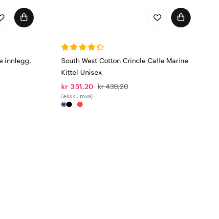
e innlegg,
South West Cotton Crincle Calle Marine
Kittel Unisex
kr 351,20
kr 439,20
(ekskl. mva)