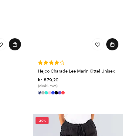
Hejco Charade Lee Marin Kittel Unisex
kr 879,20
(ekskl. mva)
-20%