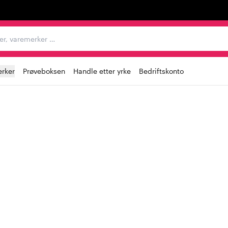
egorier, varemerker …
rker
Prøveboksen
Handle etter yrke
Bedriftskonto