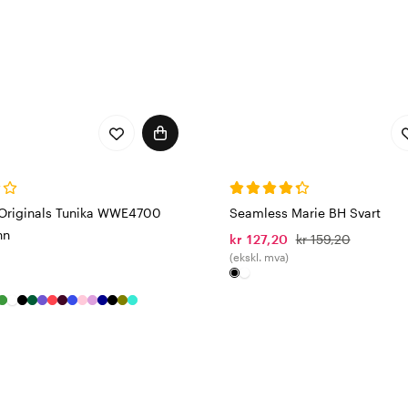
Originals Tunika WWE4700
Seamless Marie BH Svart
nn
kr 127,20
kr 159,20
(ekskl. mva)