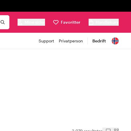
Mine sider
Favoritter
Handlekurv
Support
Privatperson
Bedrift
2 079 resultater