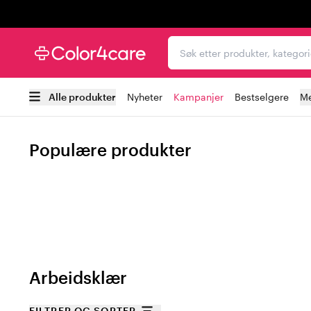
Trustpilot
Søk etter produkter, kat
Alle produkter
Nyheter
Kampanjer
Bestselgere
Me
Populære produkter
Arbeidsklær
FILTRER OG SORTER