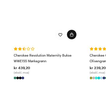
Cherokee Revolution Maternity Bukse
Cherokee 
WWE155 Mørkegrønn
Olivengrø
kr 439,20
kr 239,20
(ekskl. mva)
(ekskl. mva)