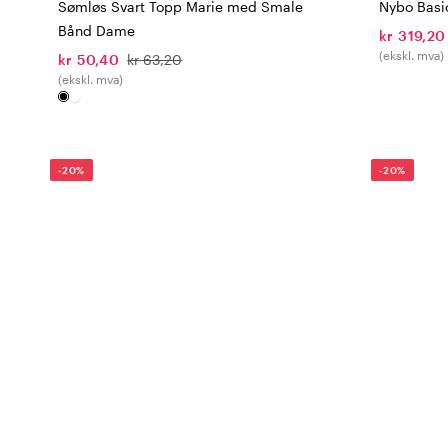
Sømløs Svart Topp Marie med Smale
Nybo Basic
Bånd Dame
kr 319,20
(ekskl. mva)
kr 50,40
kr 63,20
(ekskl. mva)
-20%
-20%