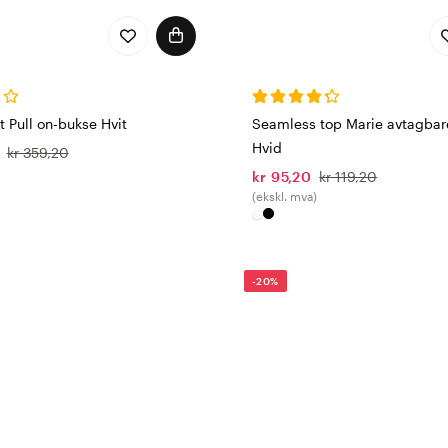
 Pull on-bukse Hvit
Seamless top Marie avtagbar
Hvid
kr 359,20
kr 95,20
kr 119,20
(ekskl. mva)
-20%