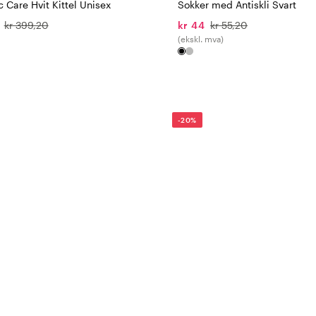
 Care Hvit Kittel Unisex
Sokker med Antiskli Svart
kr 399,20
kr 44
kr 55,20
(ekskl. mva)
-20%