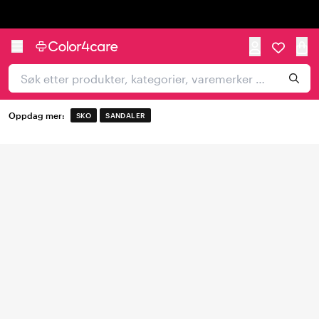
Trustpilot
Oppdag mer:
SKO
SANDALER