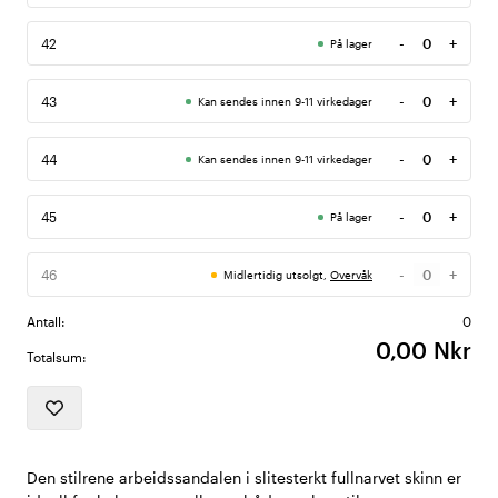
-
+
42
På lager
Antall
-
+
43
Kan sendes innen 9-11 virkedager
Antall
-
+
44
Kan sendes innen 9-11 virkedager
Antall
-
+
45
På lager
Antall
-
+
46
Midlertidig utsolgt,
Overvåk
Antall
Antall:
0
0,00 Nkr
Totalsum:
Den stilrene arbeidssandalen i slitesterkt fullnarvet skinn er