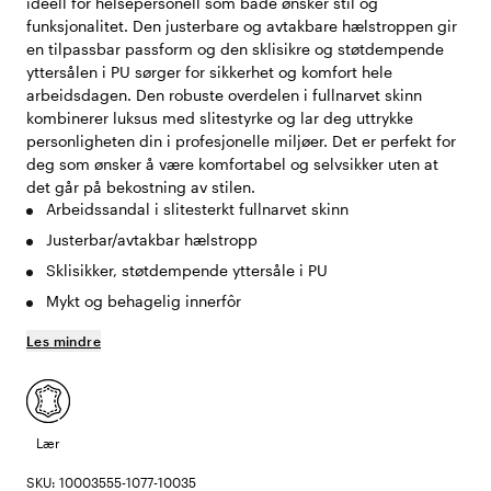
ideell for helsepersonell som både ønsker stil og
funksjonalitet. Den justerbare og avtakbare hælstroppen gir
en tilpassbar passform og den sklisikre og støtdempende
yttersålen i PU sørger for sikkerhet og komfort hele
arbeidsdagen. Den robuste overdelen i fullnarvet skinn
kombinerer luksus med slitestyrke og lar deg uttrykke
personligheten din i profesjonelle miljøer. Det er perfekt for
deg som ønsker å være komfortabel og selvsikker uten at
det går på bekostning av stilen.
Arbeidssandal i slitesterkt fullnarvet skinn
Justerbar/avtakbar hælstropp
Sklisikker, støtdempende yttersåle i PU
Mykt og behagelig innerfôr
Les mindre
Lær
SKU: 10003555-1077-10035