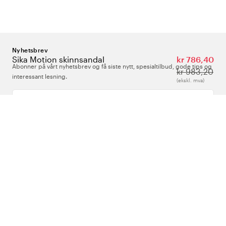
Nyhetsbrev
Sika Motion skinnsandal
kr 786,40
Abonner på vårt nyhetsbrev og få siste nytt, spesialtilbud, gode tips og
kr 983,20
interessant lesning.
(ekskl. mva)
Skriv inn din e-postadresse
Om Oss
Support
Følg oss
Norge