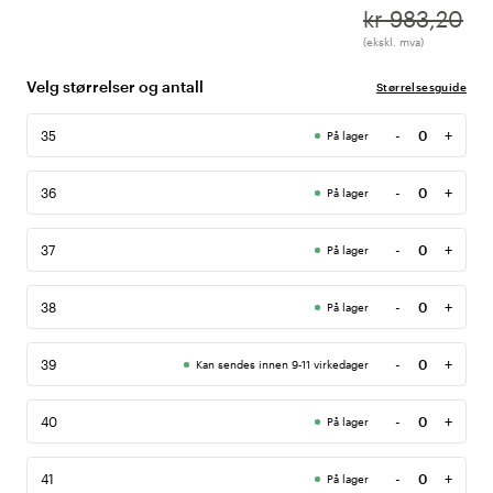
kr 983,20
(ekskl. mva)
Velg størrelser og antall
Størrelsesguide
-
+
35
På lager
Antall
-
+
36
På lager
Antall
-
+
37
På lager
Antall
-
+
38
På lager
Antall
-
+
39
Kan sendes innen 9-11 virkedager
Antall
-
+
40
På lager
Antall
-
+
41
På lager
Antall