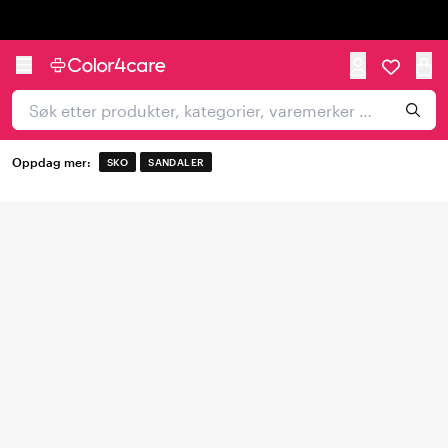
Trustpilot
Oppdag mer:
SKO
SANDALER