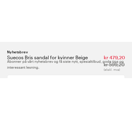
Nyhetsbrev
Suecos Bris sandal for kvinner Beige
kr 479,20
Abonner på vårt nyhetsbrev og få siste nytt, spesialtilbud, gode tips og
kr 599,20
interessant lesning.
(ekskl. mva)
Skriv inn din e-postadresse
Om Oss
Support
Følg oss