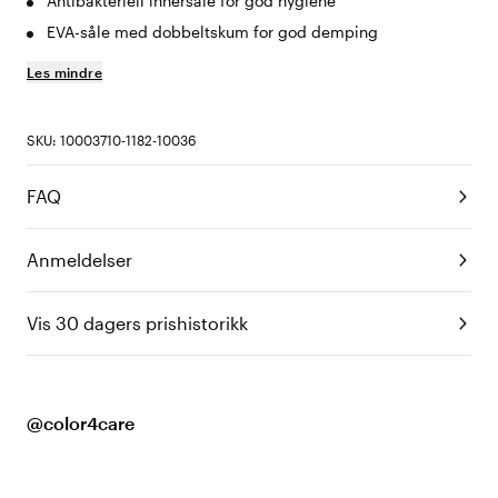
Antibakteriell innersåle for god hygiene
EVA-såle med dobbeltskum for god demping
Les mindre
SKU: 10003710-1182-10036
FAQ
Anmeldelser
Vis 30 dagers prishistorikk
@color4care