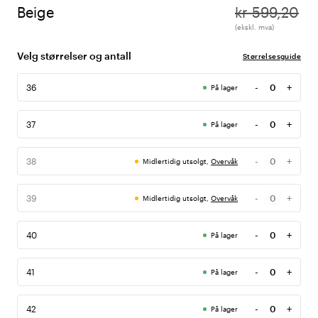
Beige
kr 599,20
(ekskl. mva)
Velg størrelser og antall
Størrelsesguide
-
+
36
På lager
Antall
-
+
37
På lager
Antall
-
+
38
Midlertidig utsolgt,
Overvåk
Antall
-
+
39
Midlertidig utsolgt,
Overvåk
Antall
-
+
40
På lager
Antall
-
+
41
På lager
Antall
-
+
42
På lager
Antall