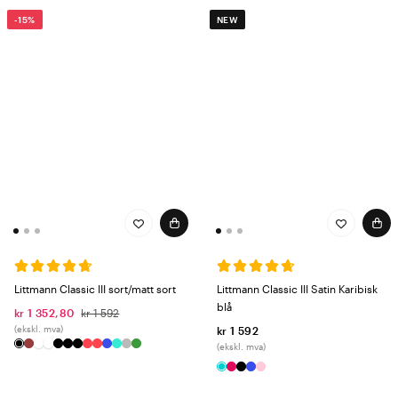
-15%
NEW
Littmann Classic III sort/matt sort
Littmann Classic III Satin Karibisk
blå
kr 1 352,80
kr 1 592
(ekskl. mva)
kr 1 592
(ekskl. mva)