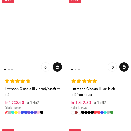
-15%
-15%
Littmann Classic III vinrød/rustfritt
Littmann Classic III karibisk
stål
blå/regnbue
kr 1 233,60
kr 1 452
kr 1 352,80
kr 1 592
(ekskl. mva)
(ekskl. mva)