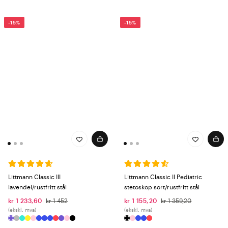
-15%
-15%
Littmann Classic III
Littmann Classic II Pediatric
lavendel/rustfritt stål
stetoskop sort/rustfritt stål
kr 1 233,60
kr 1 452
kr 1 155,20
kr 1 359,20
(ekskl. mva)
(ekskl. mva)