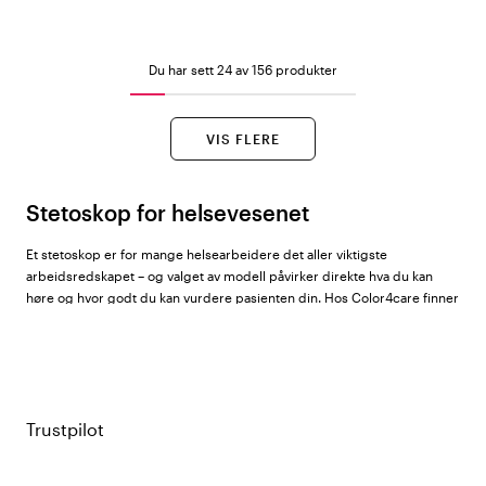
Du har sett 24 av 156 produkter
VIS FLERE
Stetoskop for helsevesenet
Et stetoskop er for mange helsearbeidere det aller viktigste
arbeidsredskapet – og valget av modell påvirker direkte hva du kan
høre og hvor godt du kan vurdere pasienten din. Hos Color4care finner
du stetoskoper for alle nivåer og yrkesroller, fra enkle øvingsmodeller
til avanserte diagnostiske instrumenter.
Sortimentet omfatter stetoskoper fra
Littmann
,
ADC
,
GIMA
og
Beez
.
Trustpilot
Littmann – verdensledende innen kliniske
stetoskop