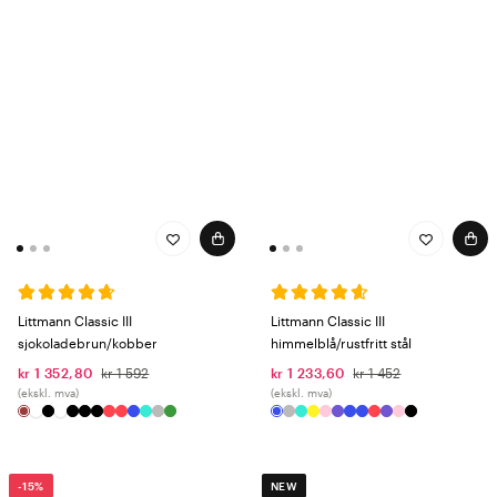
Littmann Classic III
Littmann Classic III
sjokoladebrun/kobber
himmelblå/rustfritt stål
kr 1 352,80
kr 1 592
kr 1 233,60
kr 1 452
(ekskl. mva)
(ekskl. mva)
-15%
NEW