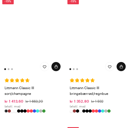
-15%
-15%
Littmann Classic III
Littmann Classic III
sort/champagne
bringebærrød/regnbue
kr 1 413,60
kr 1 663,20
kr 1 352,80
kr 1 592
(ekskl. mva)
(ekskl. mva)