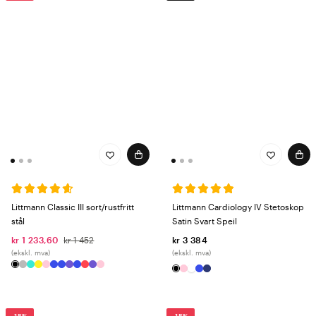
Littmann Classic III sort/rustfritt
Littmann Cardiology IV Stetoskop
stål
Satin Svart Speil
kr 1 233,60
kr 1 452
kr 3 384
(ekskl. mva)
(ekskl. mva)