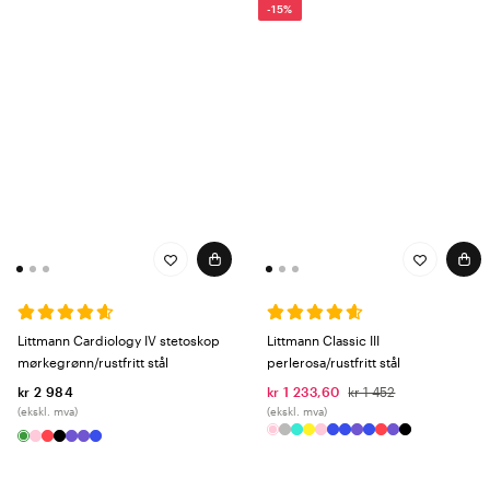
-15%
Littmann Cardiology IV stetoskop
Littmann Classic III
mørkegrønn/rustfritt stål
perlerosa/rustfritt stål
kr 2 984
kr 1 233,60
kr 1 452
(ekskl. mva)
(ekskl. mva)