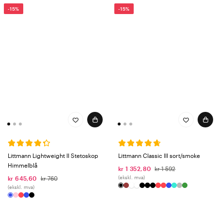
-15%
-15%
Littmann Lightweight II Stetoskop
Littmann Classic III sort/smoke
Himmelblå
kr 1 352,80
kr 1 592
(ekskl. mva)
kr 645,60
kr 760
(ekskl. mva)