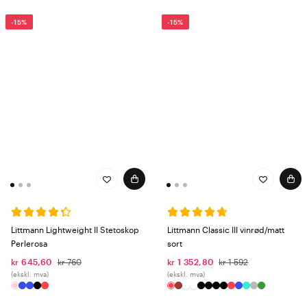
-15%
-15%
Littmann Lightweight II Stetoskop
Littmann Classic III vinrød/matt
Perlerosa
sort
kr 645,60
kr 760
kr 1 352,80
kr 1 592
(ekskl. mva)
(ekskl. mva)