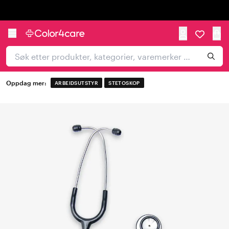
Trustpilot
Oppdag mer:
ARBEIDSUTSTYR
STETOSKOP