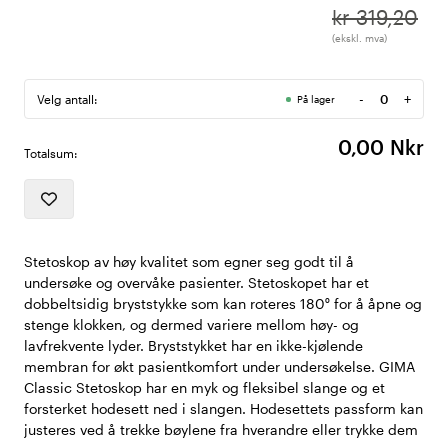
kr 319,20
(ekskl. mva)
-
+
Velg antall:
På lager
Antall
0,00 Nkr
Totalsum:
Stetoskop av høy kvalitet som egner seg godt til å
undersøke og overvåke pasienter. Stetoskopet har et
dobbeltsidig bryststykke som kan roteres 180⁰ for å åpne og
stenge klokken, og dermed variere mellom høy- og
lavfrekvente lyder. Bryststykket har en ikke-kjølende
membran for økt pasientkomfort under undersøkelse. GIMA
Classic Stetoskop har en myk og fleksibel slange og et
forsterket hodesett ned i slangen. Hodesettets passform kan
justeres ved å trekke bøylene fra hverandre eller trykke dem