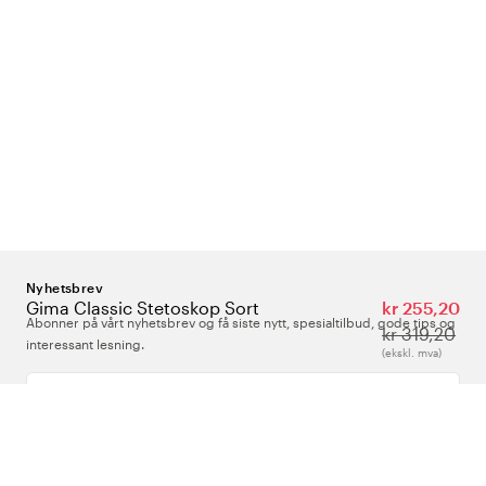
Nyhetsbrev
Gima Classic Stetoskop Sort
kr 255,20
Abonner på vårt nyhetsbrev og få siste nytt, spesialtilbud, gode tips og
kr 319,20
interessant lesning.
(ekskl. mva)
Skriv inn din e-postadresse
Om Oss