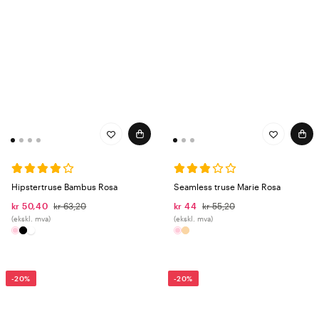
Hipstertruse Bambus Rosa
Seamless truse Marie Rosa
kr 50,40
kr 63,20
kr 44
kr 55,20
(ekskl. mva)
(ekskl. mva)
-20%
-20%