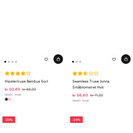
Hipstertruse Bambus Sort
Seamless Truse Jonna
Småblomstret Hvit
kr 50,40
kr 63,20
(ekskl. mva)
kr 56,80
kr 71,20
(ekskl. mva)
-20%
-20%