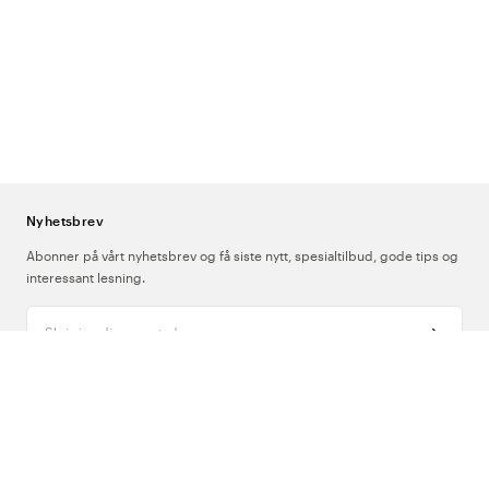
Nyhetsbrev
Abonner på vårt nyhetsbrev og få siste nytt, spesialtilbud, gode tips og
interessant lesning.
Skriv inn din e-postadresse
Om Oss
Support