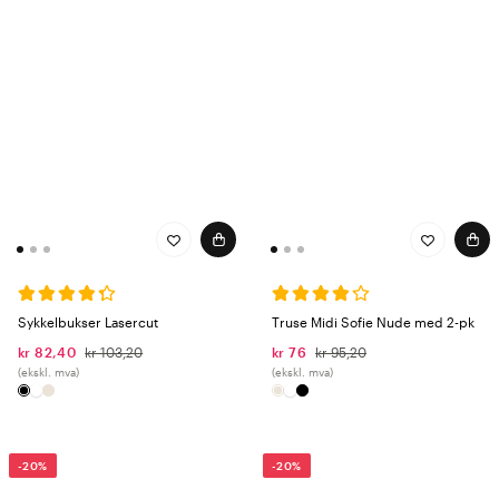
Sykkelbukser Lasercut
Truse Midi Sofie Nude med 2-pk
kr 82,40
kr 103,20
kr 76
kr 95,20
(ekskl. mva)
(ekskl. mva)
-20%
-20%