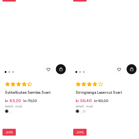
Sykkelbukse Sømløs Svart
Stringtanga Lasercut Svart
kr 63,20
kr 79,20
kr 50,40
kr 63,20
(ekskl. mva)
(ekskl. mva)
-20%
-20%