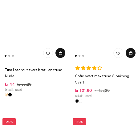
Tina Lasercut svart brazilian truse
Nude
Sofie svart maxitruse 3-pakning
Svart
kr 44
kr 55,20
(ekskl. mva)
kr 101,60
kr 127,20
(ekskl. mva)
-20%
-20%