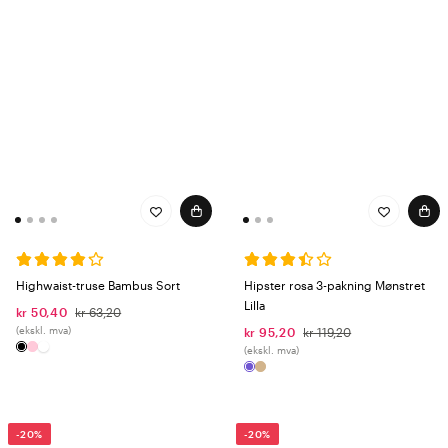
Highwaist-truse Bambus Sort
Hipster rosa 3-pakning Mønstret
Lilla
kr 50,40
kr 63,20
(ekskl. mva)
kr 95,20
kr 119,20
(ekskl. mva)
-20%
-20%