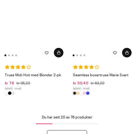
Truse Midi Hvit med Blonder 2-pk
Seamless boxertruse Marie Svart
kr 76
kr 95,20
kr 50,40
kr 63,20
(ekskl. mva)
(ekskl. mva)
Du har sett 20 av 76 produkter