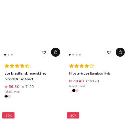
Eve brasiliansk laserskåret
Hipstertruse Bambus Hvit
blondetruse Svart
kr 50,40
kr 63,20
(ekskl. mva)
kr 56,80
kr 71,20
(ekskl. mva)
-20%
-20%