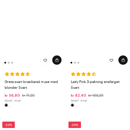
Greta svart brasiliansk truse med
Lady Pink 3-pakning ensfarget
blonder Svart
Svart
kr 56,80
kr 71,20
kr 82,40
kr 103,20
(ekskl. mva)
(ekskl. mva)
-20%
-20%