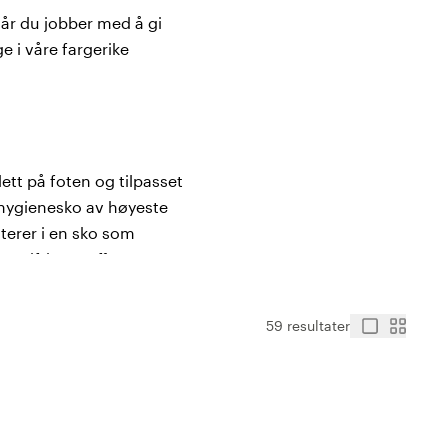
når du jobber med å gi
e i våre fargerike
ett på foten og tilpasset
 hygienesko av høyeste
terer i en sko som
, giftige stoffer og
59 resultater
 er at de er laget i PVC
r tekniske og
tistatisk. De vaskes i