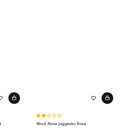
or4care har vi samlet et
 helsevesenet. Dessuten i
il deg selv. Ved å velge
ette gjør at du kan utføre
t
Wock Nova joggesko Rosa