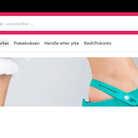
egorier, varemerker …
rker
Prøveboksen
Handle etter yrke
Bedriftskonto