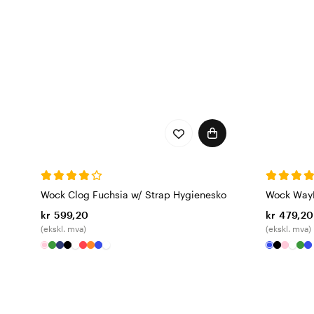
Wock Clog Fuchsia w/ Strap Hygienesko
Wock WayL
kr 599,20
kr 479,20
(ekskl. mva)
(ekskl. mva)