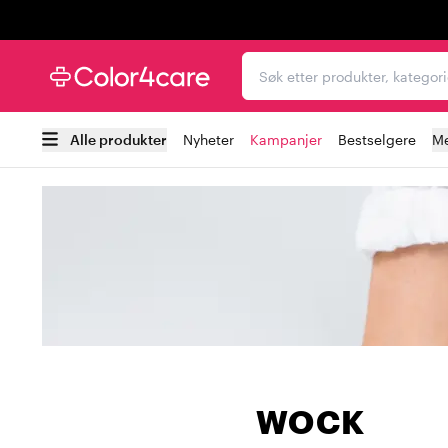
Trustpilot
Søk etter produkter, kat
Alle produkter
Nyheter
Kampanjer
Bestselgere
Me
WOCK