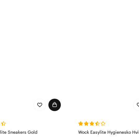
 føttene dine føles spenstige og freshe hele dagen. På Col
idsklær, hygienesko og arbeidsredskap for alle som jobber i
m sprer glede, farge og omsorg både til pasientene dine og t
 arbeidsklær, vet du at du alltid får kvalitet og komfort. D
 energi og glede hver dag.
lite Sneakers Gold
Wock Easylite Hygienesko Hvi