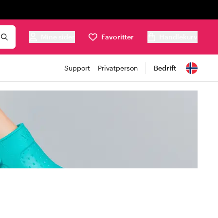
Mine sider
Favoritter
Handlekurv
Support
Privatperson
Bedrift