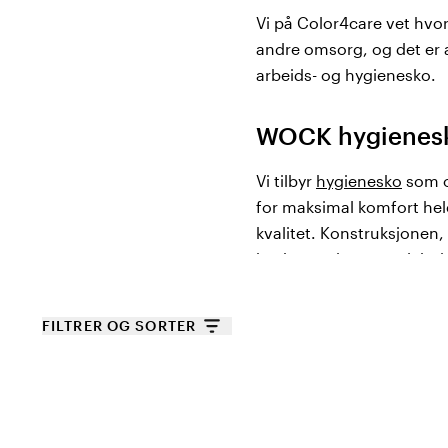
Vi på Color4care vet hvor
andre omsorg, og det er a
arbeids- og hygienesko.
WOCK hygienesko
Vi tilbyr
hygienesko
som op
for maksimal komfort hel
kvalitet. Konstruksjonen,
beskytter deg mot elektri
bakterielle infeksjoner.
FILTRER OG SORTER
En annen fantastisk funks
som dufter sitron,hvor kul
WOCK hygienesko er egnet
terapeutiske funksjoner. 