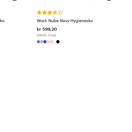
sko
Wock Nube Navy Hygienesko
kr 599,20
(ekskl. mva)