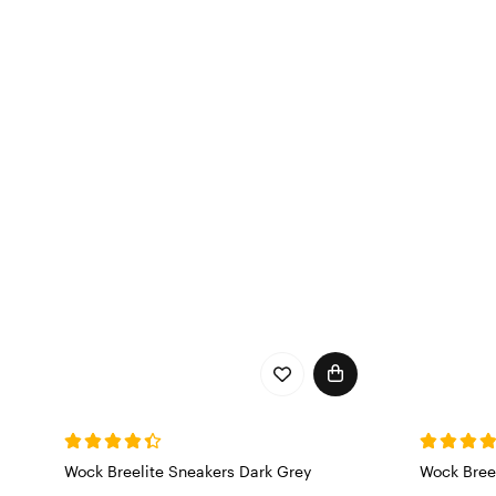
Med WOCK hygienesko, vil
utvalg av de beste i arbe
en moderne og fin stil so
noen av våre hygienesko og
arbeidet ditt med positiv
Wock Breelite Sneakers Dark Grey
Wock Bree