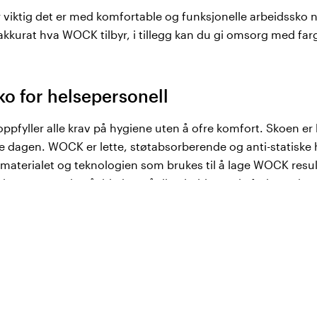
 viktig det er med komfortable og funksjonelle arbeidssko 
kkurat hva WOCK tilbyr, i tillegg kan du gi omsorg med farg
 for helsepersonell
pfyller alle krav på hygiene uten å ofre komfort. Skoen er l
e dagen. WOCK er lette, støtabsorberende og anti-statiske
 materialet og teknologien som brukes til å lage WOCK resul
sk støt, negativ påvirkning på dine ledd , væskeforbrenninger
jon som gjør at WOCK skiller seg ut fra mengden hygienesko
t er ikke det?
 for både arbeid og fritid. Hygieneskoene våres kombinere
Skoen gir støtte og avslapping for beinmuskulaturen og er an