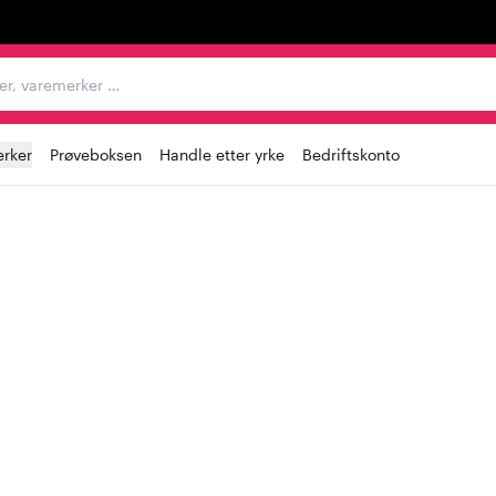
egorier, varemerker …
rker
Prøveboksen
Handle etter yrke
Bedriftskonto