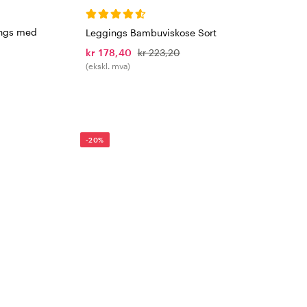
ings med
Leggings Bambuviskose Sort
kr 178,40
kr 223,20
(ekskl. mva)
-20%