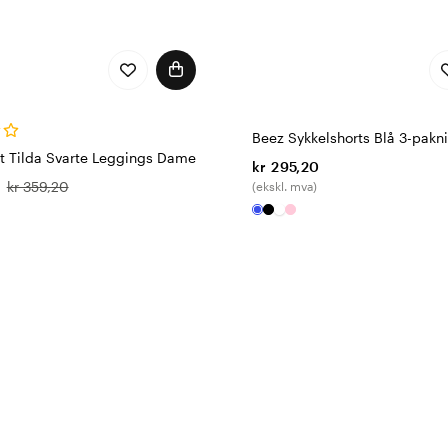
Beez Sykkelshorts Blå 3-pakn
t Tilda Svarte Leggings Dame
kr 295,20
kr 359,20
(ekskl. mva)