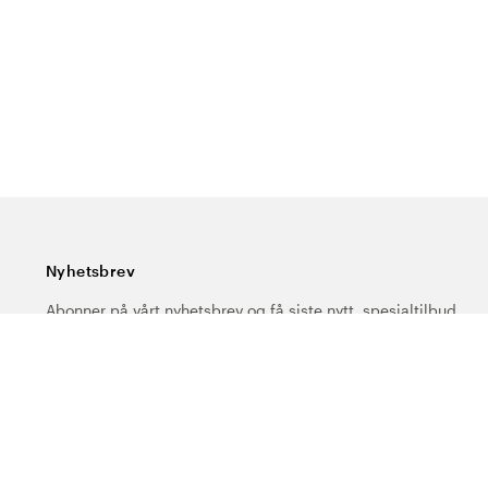
Nyhetsbrev
Abonner på vårt nyhetsbrev og få siste nytt, spesialtilbud,
gode tips og interessant lesning.
Skriv inn din e-postadresse