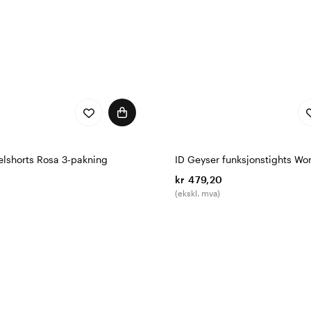
elshorts Rosa 3-pakning
ID Geyser funksjonstights W
kr 479,20
(ekskl. mva)