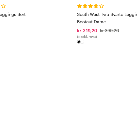
Leggings Sort
South West Tyra Svarte Legg
Bootcut Dame
kr 319,20
kr 399,20
(ekskl. mva)