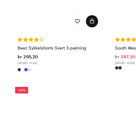
Beez Sykkelshorts Svart 3-pakning
South Wes
kr 295,20
kr 287,20
(ekskl. mva)
(ekskl. mva)
-20%