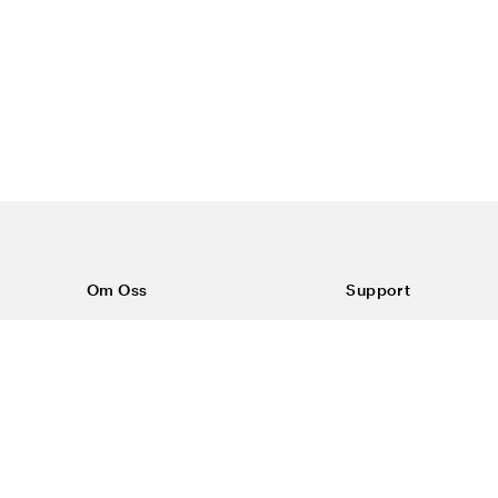
Om Oss
Support
Om Color4care
Kontakt oss
Vanlige spørsmål
Kjøpsvilkår
Frakt & retur
Reklamasjon