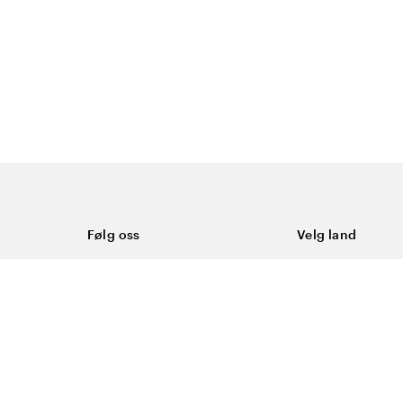
Følg oss
Velg land
Facebook
Norge
Instagram
Youtube
LinkedIn