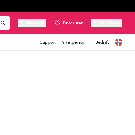
Mine sider
Favoritter
Handlekurv
Support
Privatperson
Bedrift