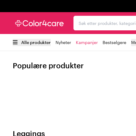
Trustpilot
Søk etter produkter, kat
Alle produkter
Nyheter
Kampanjer
Bestselgere
Me
Populære produkter
Leggings