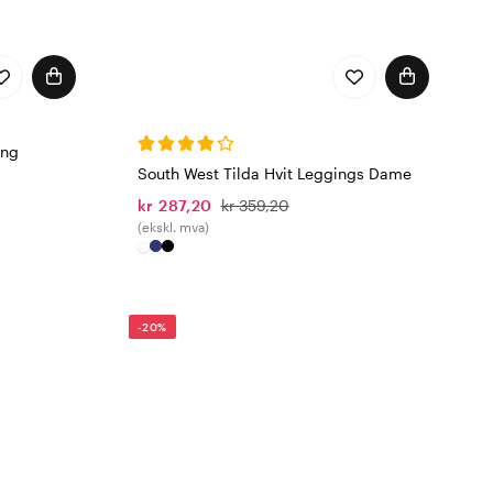
ing
South West Tilda Hvit Leggings Dame
kr 287,20
kr 359,20
(ekskl. mva)
-20%