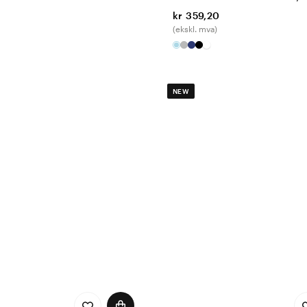
kr 359,20
(ekskl. mva)
NEW