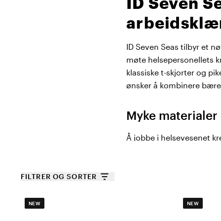
ID Seven Se
arbeidsklær
ID Seven Seas tilbyr et nø
møte helsepersonellets k
klassiske t-skjorter og pik
ønsker å kombinere bærek
Myke materialer
Å jobbe i helsevesenet kr
plagg er laget av GOTS-s
bevegelsesfri passform g
og eksklusiv pikékvalitet
FILTRER OG SORTER
ved høye vasketemperatur
NEW
NEW
T-skjorter, pikét