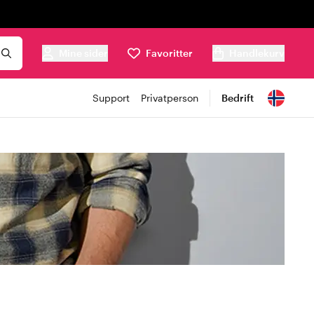
Mine sider
Favoritter
Handlekurv
Support
Privatperson
Bedrift