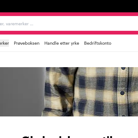
egorier, varemerker …
rker
Prøveboksen
Handle etter yrke
Bedriftskonto