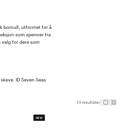
sk bomull, utformet for å
lleksjon som spenner fra
ig valg for dere som
r skave. ID Seven Seas
 gir en myk, pustende og
er, runde halser med ribb
rge vask etter vask, selv
13 resultater
NEW