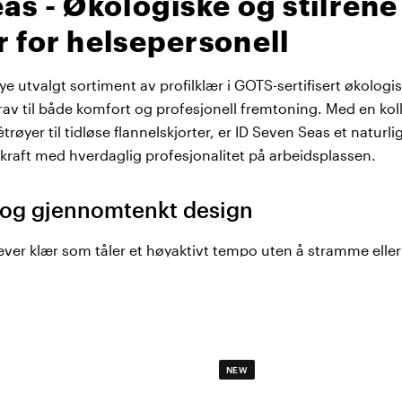
as - Økologiske og stilrene
 for helsepersonell
ye utvalgt sortiment av profilklær i GOTS-sertifisert økologi
rav til både komfort og profesjonell fremtoning. Med en ko
étrøyer til tidløse flannelskjorter, er ID Seven Seas et naturl
raft med hverdaglig profesjonalitet på arbeidsplassen.
 og gjennomtenkt design
ever klær som tåler et høyaktivt tempo uten å stramme elle
ertifisert økologisk bomull med innslag av elastan, noe som
jennom hele vakten. Detaljer som forskjøvne skulptersømm
 gjør at plaggene ser profesjonelle ut og beholder form og fa
er som kreves i helsemiljøer.
NEW
røyer og flannelskjorter for alle behov