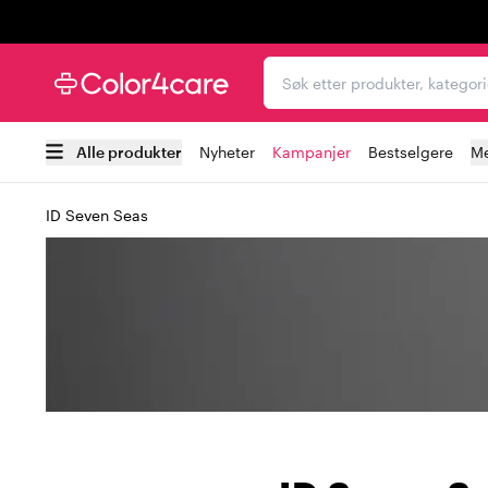
Trustpilot
Søk etter produkter, kat
Alle produkter
Nyheter
Kampanjer
Bestselgere
Me
ID Seven Seas