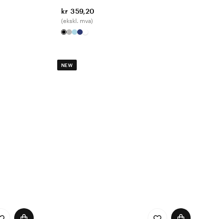
kr 359,20
(ekskl. mva)
NEW