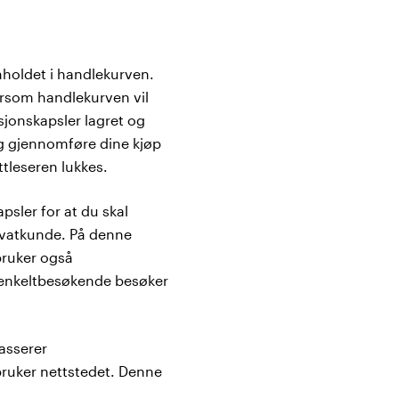
nholdet i handlekurven.
ersom handlekurven vil
jonskapsler lagret og
 og gjennomføre dine kjøp
ttleseren lukkes.
psler for at du skal
rivatkunde. På denne
bruker også
er enkeltbesøkende besøker
asserer
bruker nettstedet. Denne