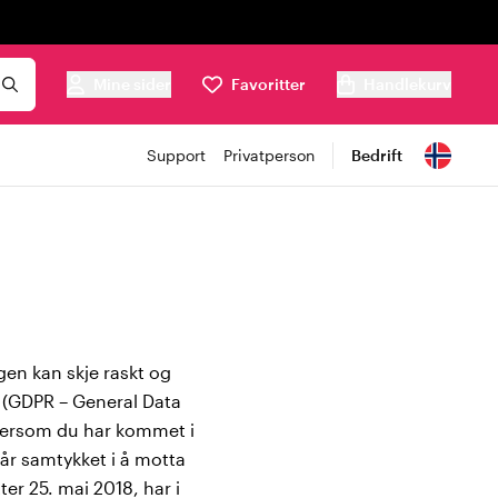
Mine sider
Favoritter
Handlekurv
Support
Privatperson
Bedrift
gen kan skje raskt og
g (GDPR – General Data
 Dersom du har kommet i
år samtykket i å motta
er 25. mai 2018, har i