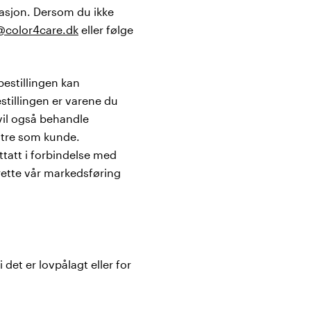
masjon. Dersom du ikke
@color4care.dk
eller følge
bestillingen kan
stillingen er varene du
vil også behandle
nstre som kunde.
tatt i forbindelse med
lrette vår markedsføring
det er lovpålagt eller for