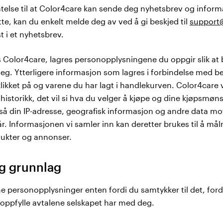
llatelse til at Color4care kan sende deg nyhetsbrev og infor
te, kan du enkelt melde deg av ved å gi beskjed til
support
 i et nyhetsbrev.
s Color4care, lagres personopplysningene du oppgir slik at 
eg. Ytterligere informasjon som lagres i forbindelse med be
klikket på og varene du har lagt i handlekurven. Color4care 
istorikk, det vil si hva du velger å kjøpe og dine kjøpsmø
å din IP-adresse, geografisk informasjon og andre data mot
år. Informasjonen vi samler inn kan deretter brukes til å må
ukter og annonser.
ig grunnlag
 personopplysninger enten fordi du samtykker til det, fordi 
 oppfylle avtalene selskapet har med deg.