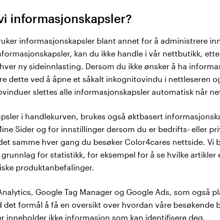
vi informasjonskapsler?
uker informasjonskapsler blant annet for å administrere in
formasjonskapsler, kan du ikke handle i vår nettbutikk, ett
ver ny sideinnlasting. Dersom du ikke ønsker å ha informas
øre dette ved å åpne et såkalt inkognitovindu i nettleseren
ovinduer slettes alle informasjonskapsler automatisk når ne
skapsler i handlekurven, brukes også øktbasert informasjonska
ne Sider og for innstillinger dersom du er bedrifts- eller p
 det samme hver gang du besøker Color4cares nettside. Vi 
runnlag for statistikk, for eksempel for å se hvilke artikl
iske produktanbefalinger.
Analytics, Google Tag Manager og Google Ads, som også pl
 det formål å få en oversikt over hvordan våre besøkende 
r inneholder ikke informasjon som kan identifisere deg.