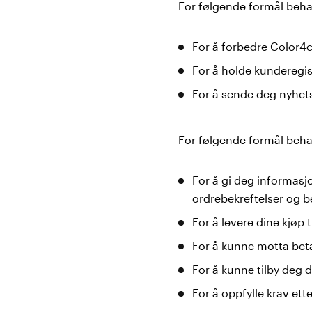
For følgende formål beha
For å forbedre Color4c
For å holde kunderegis
For å sende deg nyhet
For følgende formål behan
For å gi deg informasj
ordrebekreftelser og 
For å levere dine kjøp t
For å kunne motta beta
For å kunne tilby deg di
For å oppfylle krav et