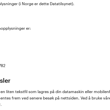
sninger (i Norge er dette Datatilsynet).
nopplysninger er:
782
sler
en liten tekstfil som lagres på din datamaskin eller mobile
hentes frem ved senere besøk på nettsiden. Ved å bruke vår
.