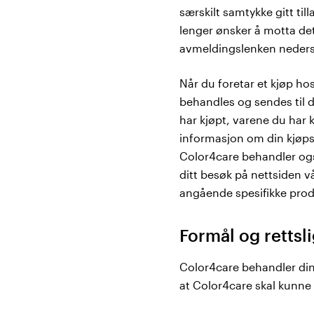
særskilt samtykke gitt ti
lenger ønsker å motta det
avmeldingslenken nederst
Når du foretar et kjøp ho
behandles og sendes til d
har kjøpt, varene du har 
informasjon om din kjøpsh
Color4care behandler ogs
ditt besøk på nettsiden v
angående spesifikke prod
Formål og rettsl
Color4care behandler dine
at Color4care skal kunne