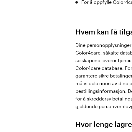
For å oppfylle Color4car
Hvem kan få tilg
Dine personopplysninger 
Color4care, såkalte datab
selskapene leverer tjenes
Color4care database. For
garantere sikre betalinge
må vi dele noen av dine 
bestillingsinformasjon. D
for å skreddersy betalin
gjeldende personvernlov
Hvor lenge lagre