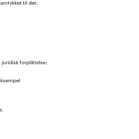
mtykket til det:
uridisk forpliktelse:
 eksempel
a.