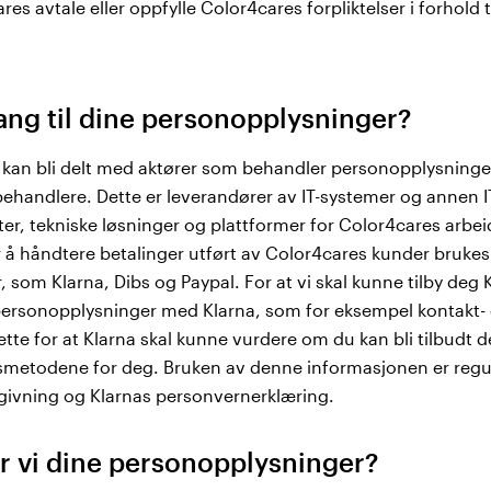
es avtale eller oppfylle Color4cares forpliktelser i forhold t
ang til dine personopplysninger?
kan bli delt med aktører som behandler personopplysninge
ehandlere. Dette er leverandører av IT-systemer og annen I
ter, tekniske løsninger og plattformer for Color4cares arb
 å håndtere betalinger utført av Color4cares kunder brukes
r, som Klarna, Dibs og Paypal. For at vi skal kunne tilby deg
personopplysninger med Klarna, som for eksempel kontakt-
ette for at Klarna skal kunne vurdere om du kan bli tilbudt 
gsmetodene for deg. Bruken av denne informasjonen er regu
givning og Klarnas personvernerklæring.
r vi dine personopplysninger?