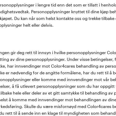
rsonopplysninger i lengre tid enn det som er tillatt i henhold
myndighetsvedtak. Personopplysninger knyttet til dine kjøp b
kjøpet. Du kan når som helst kontakte oss og trekke tilbake
pplysninger helt eller delvis.
ngen gir deg rett til innsyn i hvilke personopplysninger Co
retting av dine personopplysninger. Under visse betingelser,
tykke, har innvendinger mot Color4cares behandling av perso
e er nødvendig for de angitte formålene, har du rett til å be
sonopplysninger eller komme med innvendinger mot vår be
ngelser, å få utlevert personopplysninger som du har oppgitt 
 tilbake hele eller deler av et gitt samtykke til behandling a
m helst å komme med innvendinger mot behandlingen av din
kedsføring. Skulle du være misfornøyd med Color4cares b
du rett til å sende inn en klage til myndigheten som behan