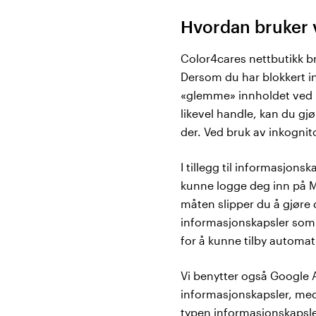
Hvordan bruker 
Color4cares nettbutikk br
Dersom du har blokkert in
«glemme» innholdet ved h
likevel handle, kan du gj
der. Ved bruk av inkognit
I tillegg til informasjon
kunne logge deg inn på Mi
måten slipper du å gjøre
informasjonskapsler som g
for å kunne tilby automat
Vi benytter også Google 
informasjonskapsler, med
typen informasjonskapsle