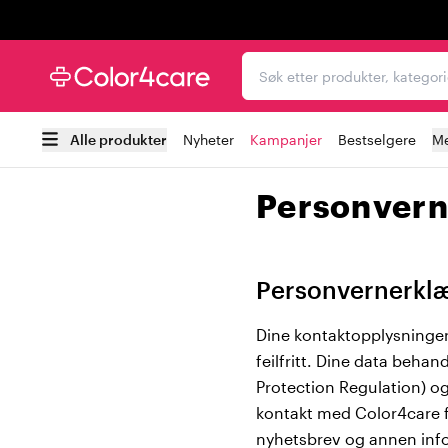
Trustpilot
Søk etter produkter, kat
Alle produkter
Nyheter
Kampanjer
Bestselgere
Me
Personvern
Personvernerkl
Dine kontaktopplysninger 
feilfritt. Dine data beha
Protection Regulation) og
kontakt med Color4care f
nyhetsbrev og annen infor