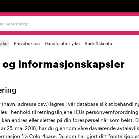
egorier, varemerker …
rker
Prøveboksen
Handle etter yrke
Bedriftskonto
 og informasjonskapsler
æring
(navn, adresse osv.) lagres i vår database slik at behandlin
ndles i henhold til retningslinjene i EUs personvernforordnin
 kan endres eller slettes på din forespørsel når som helst.
ør 25. mai 2018, har du gjennom våre daværende avtalevilk
masjon fra Color4care. Du som har gjort ditt første kjøp ett