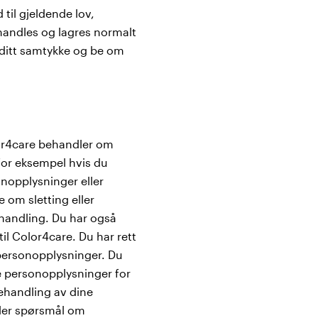
 til gjeldende lov,
ehandles og lagres normalt
 ditt samtykke og be om
lor4care behandler om
 for eksempel hvis du
nopplysninger eller
 om sletting eller
handling. Du har også
til Color4care. Du har rett
v personopplysninger. Du
e personopplysninger for
ehandling av dine
dler spørsmål om