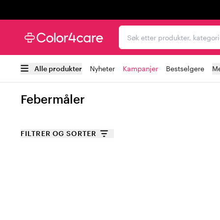
Trustpilot
Søk etter produkter, kat
Alle produkter
Nyheter
Kampanjer
Bestselgere
Me
Febermåler
FILTRER OG SORTER