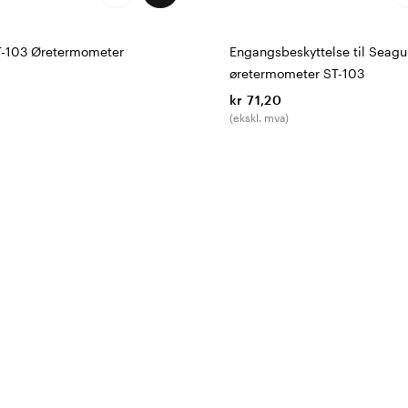
T-103 Øretermometer
Engangsbeskyttelse til Seagu
øretermometer ST-103
kr 71,20
(ekskl. mva)