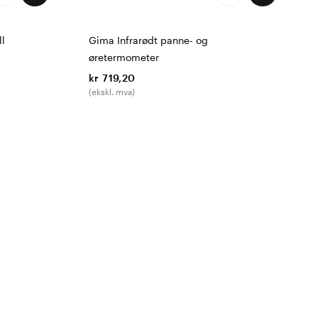
ll
Gima Infrarødt panne- og
øretermometer
kr 719,20
(ekskl. mva)