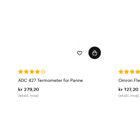
ADC 427 Termometer for Panne
Omron Fle
kr 279,20
kr 127,20
(ekskl. mva)
(ekskl. mva)