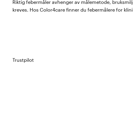
Riktig febermåler avhenger av målemetode, bruksmilj
kreves. Hos Color4care finner du febermålere for klin
GIMA
,
ADC
,
Omron
og Seagull.
Typer febermålere i sortimentet
Digital febermåler:
Plasseres oralt (under tungen) el
Trustpilot
enkel og prisgunstig grunnmodell for hjemmebruk og
finnes Gima Digital Hurtigmåler, Gima BL3 Wide S
ADC 413 og ADC 418N.
Infrarødt pannetermometer:
Måler hudtemperatur
sekunder, helt uten hudkontakt eller med lett berør
passer ypperlig for screening. I sortimentet: Gi
Infrarød, ADC 427 og ADC 432 Non Contact.
Øretermometer (aurikulært):
Måler trommehinnens 
sensor i øregangen. Gir svært rask avlesning og er van