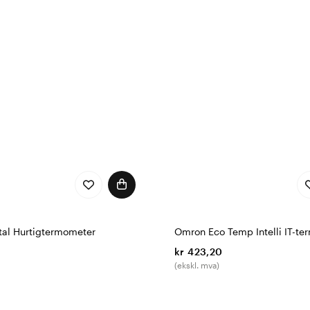
tal Hurtigtermometer
Omron Eco Temp Intelli IT-t
kr 423,20
(ekskl. mva)