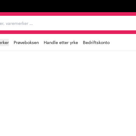
egorier, varemerker …
rker
Prøveboksen
Handle etter yrke
Bedriftskonto