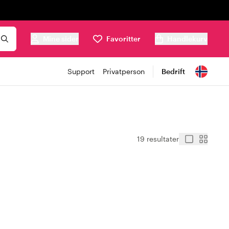
Mine sider
Favoritter
Handlekurv
Support
Privatperson
Bedrift
19 resultater