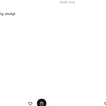
(ekskl. mva)
dig utsolgt