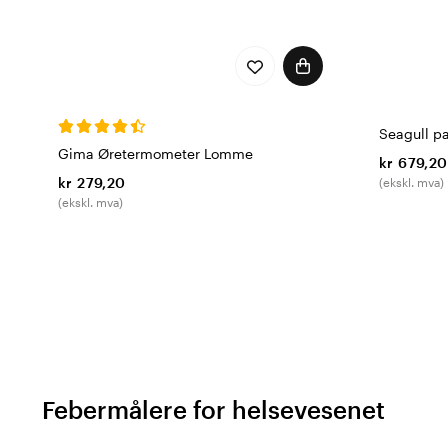
Seagull p
Gima Øretermometer Lomme
kr 679,20
kr 279,20
(ekskl. mva)
(ekskl. mva)
Febermålere for helsevesenet