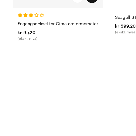
Seagull S
Engangsdeksel for Gima øretermometer
kr 599,20
kr 95,20
(ekskl. mva)
(ekskl. mva)