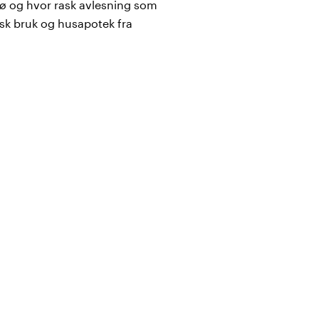
ø og hvor rask avlesning som
isk bruk og husapotek fra
ler aksillært (i armhulen). En
 klinisk miljø. I sortimentet
creen, Gima Flexi Jumbo, samt
en mot pannen på noen få
ing. Raskt og hygienisk, og
ma AEON A200, Gimatemp
temperatur med en infrarød
lig i kliniske miljøer. I