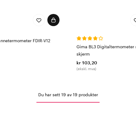
annetermometer FDIR-V12
Gima BL3 Digitaltermometer
skjerm
kr 103,20
(ekskl. mva)
Du har sett 19 av 19 produkter