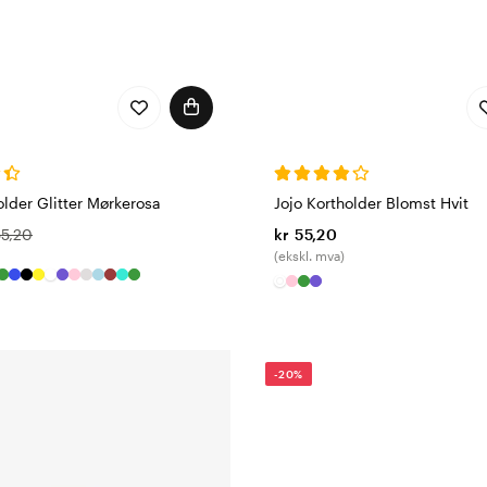
older Glitter Mørkerosa
Jojo Kortholder Blomst Hvit
55,20
kr 55,20
(ekskl. mva)
-20%