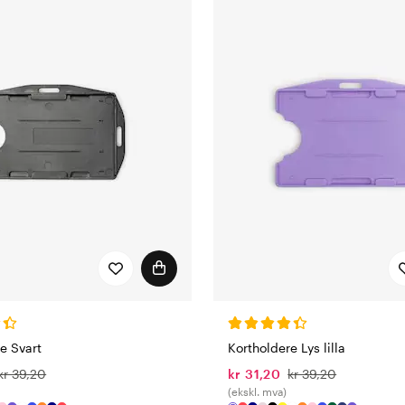
e Svart
Kortholdere Lys lilla
kr 39,20
kr 31,20
kr 39,20
(ekskl. mva)