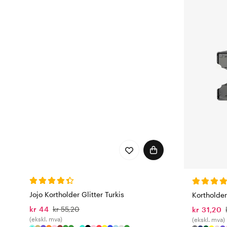
Jojo Kortholder Glitter Turkis
Kortholder
kr 44
kr 55,20
kr 31,20
(ekskl. mva)
(ekskl. mva)