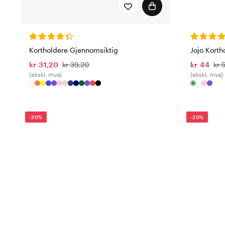
Jojo Korth
Kortholdere Gjennomsiktig
kr 44
kr 
kr 31,20
kr 39,20
(ekskl. mva)
(ekskl. mva)
-20%
-20%