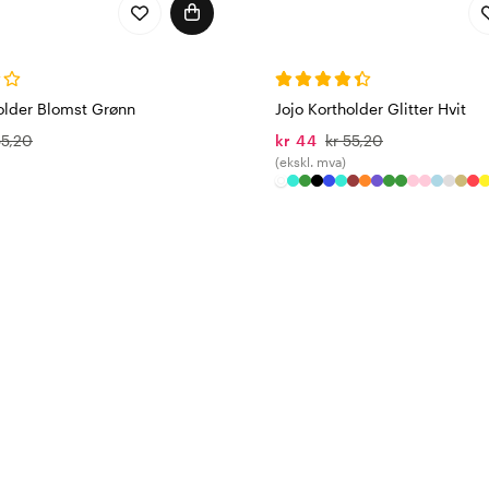
older Blomst Grønn
Jojo Kortholder Glitter Hvit
55,20
kr 44
kr 55,20
(ekskl. mva)