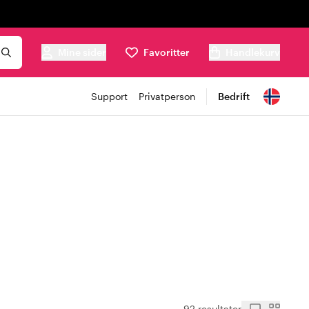
Mine sider
Favoritter
Handlekurv
Support
Privatperson
Bedrift
92 resultater