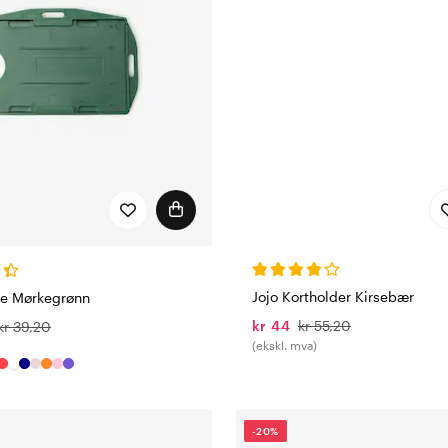
Jojo Kortholder Kirsebær
re Mørkegrønn
kr 44
kr 55,20
kr 39,20
(ekskl. mva)
-20%