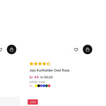
Jojo Kortholder Oval Rosa
kr 44
kr 55,20
(ekskl. mva)
-20%