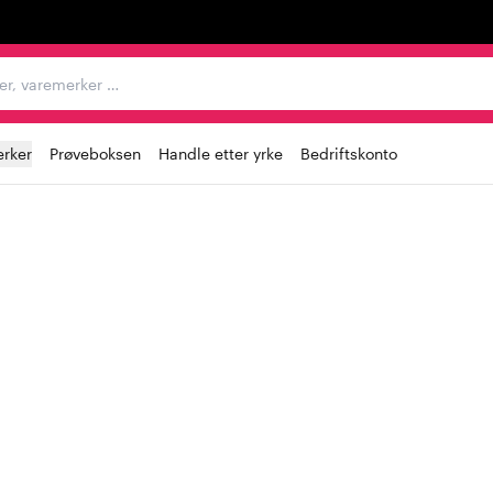
egorier, varemerker …
rker
Prøveboksen
Handle etter yrke
Bedriftskonto