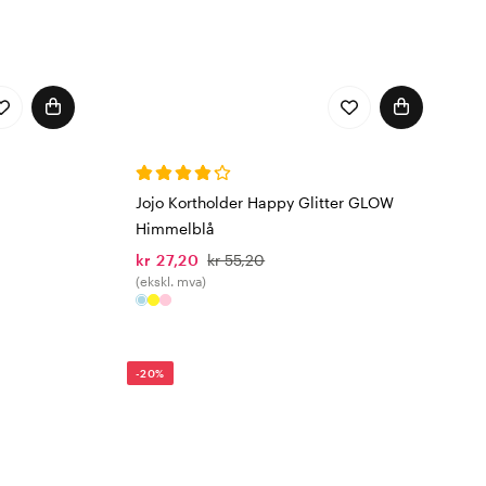
Jojo Kortholder Happy Glitter GLOW
Himmelblå
kr 27,20
kr 55,20
(ekskl. mva)
-20%