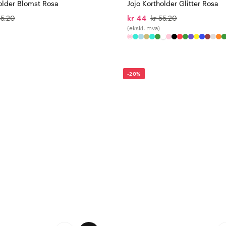
older Blomst Rosa
Jojo Kortholder Glitter Rosa
55,20
kr 44
kr 55,20
(ekskl. mva)
-20%