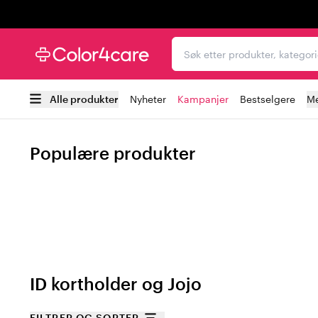
Trustpilot
Søk etter produkter, kat
Alle produkter
Nyheter
Kampanjer
Bestselgere
Me
Populære produkter
ID kortholder og Jojo
FILTRER OG SORTER