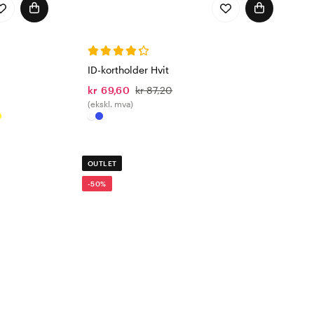
ID-kortholder Hvit
kr 69,60
kr 87,20
(ekskl. mva)
OUTLET
-50%