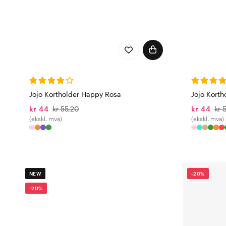
Jojo Kortholder Happy Rosa
Jojo Korth
kr 44
kr 55,20
kr 44
kr 
(ekskl. mva)
(ekskl. mva)
NEW
-20%
-20%