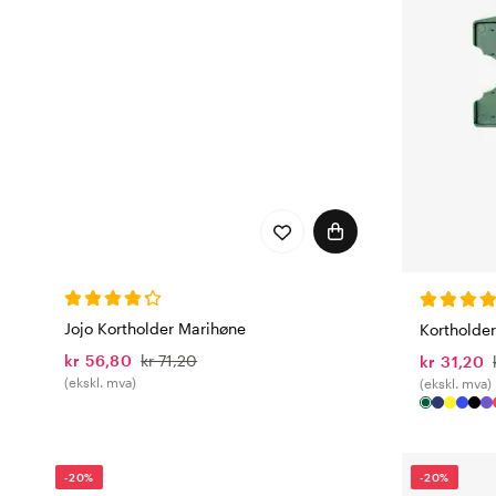
Jojo Kortholder Marihøne
Kortholde
kr 56,80
kr 71,20
kr 31,20
(ekskl. mva)
(ekskl. mva)
-20%
-20%