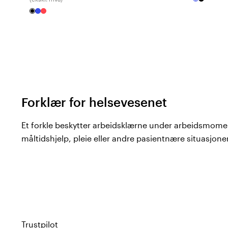
Forklær for helsevesenet
Et forkle beskytter arbeidsklærne under arbeidsmomen
måltidshjelp, pleie eller andre pasientnære situasjoner
måte å forlenge levetiden på kittel og bukser. Hos Col
Almedahls
– en av Sveriges mest erfarne produsenter 
Sortimentet
Almedahls forklær kommer i to hovedmodeller:
Trustpilot