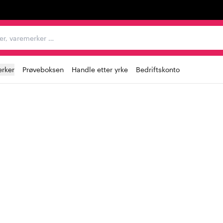
egorier, varemerker …
rker
Prøveboksen
Handle etter yrke
Bedriftskonto