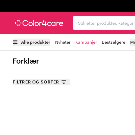
Trustpilot
Søk etter produkter, kat
Alle produkter
Nyheter
Kampanjer
Bestselgere
Me
Forklær
FILTRER OG SORTER