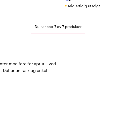
Midlertidig utsolgt
Du har sett 7 av 7 produkter
ter med fare for sprut – ved
. Det er en rask og enkel
or4care finner du forklær fra
av yrkesklær.