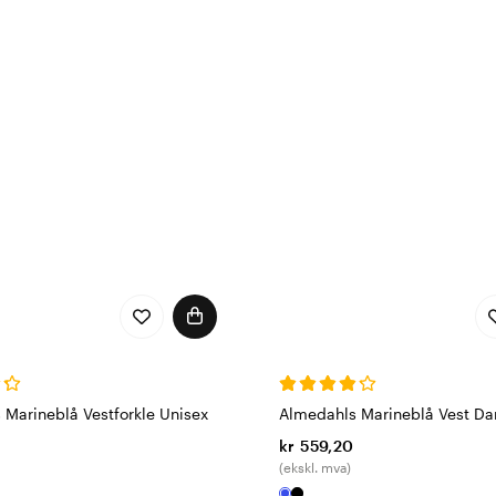
 Marineblå Vestforkle Unisex
Almedahls Marineblå Vest D
kr 559,20
(ekskl. mva)