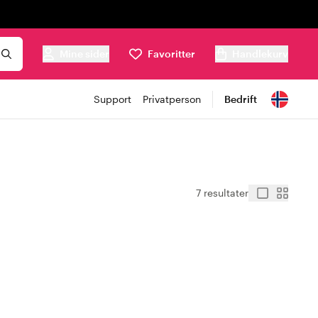
Mine sider
Favoritter
Handlekurv
Support
Privatperson
Bedrift
7 resultater