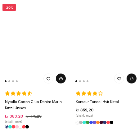
-20%
Nytello Cotton Club Denim Marin
Kentaur Tencel Hvit Kittel
Kittel Unisex
kr 359,20
(ekskl. mva)
kr 383,20
kr 479,20
(ekskl. mva)