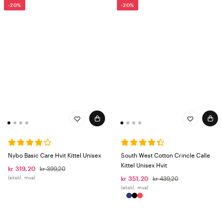
-20%
-20%
Nybo Basic Care Hvit Kittel Unisex
South West Cotton Crincle Calle
Kittel Unisex Hvit
kr 319,20
kr 399,20
(ekskl. mva)
kr 351,20
kr 439,20
(ekskl. mva)