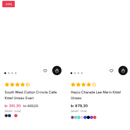
-20%
South West Cotton Crincle Calle
Hejco Charade Lee Marin Kittel
Kittel Unisex Svart
Unisex
kr 351,20
kr 439,20
kr 879,20
(ekskl. mva)
(ekskl. mva)