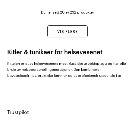
Du har sett 20 av 232 produkter
VIS FLERE
Kitler & tunikaer for helsevesenet
Kittelen er et av helsevesenets mest klassiske arbeidsplagg og har blitt
brukt av helsepersonell i generasjoner. Den kombinerer
bevegelsesfrihet, praktiske lommer og et profesjonelt utseende i et
plagg som tåler daglig vask på høye temperaturer – vask etter vask,
uten å miste verken form eller farge.
Hos Color4care finner du kitler og tunikaer for dame, herre og unisex
fra
Cherokee
,
Nybo Workwear
,
Dickies
,
Almedahls
,
Healing Hands
,
Hejco
,
Infinity
,
Kentaur
,
Nytello
,
Segers
og
South West
.
Trustpilot
Dame-, herre- og unisexmodeller – hva er