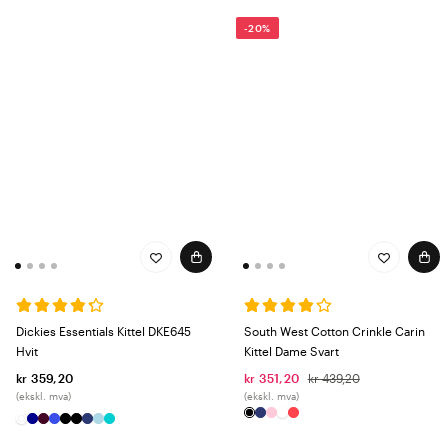
-20%
Dickies Essentials Kittel DKE645
South West Cotton Crinkle Carin
Hvit
Kittel Dame Svart
kr 359,20
kr 351,20
kr 439,20
(ekskl. mva)
(ekskl. mva)