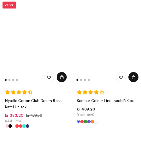
-20%
Nytello Cotton Club Denim Rosa
Kentaur Colour Line Lyseblå Kittel
Kittel Unisex
kr 439,20
(ekskl. mva)
kr 383,20
kr 479,20
(ekskl. mva)