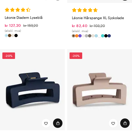
Léonie Diadem Lyseblå
Léonie Hårspange XL Sjokolade
kr 127,20
kr 159,20
kr 82,40
kr 103,20
(ekskl. mva)
(ekskl. mva)
-20%
-20%