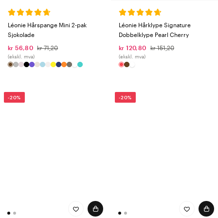
Léonie Hårspange Mini 2-pak
Léonie Hårklype Signature
Sjokolade
Dobbelklype Pearl Cherry
kr 56,80
kr 71,20
kr 120,80
kr 151,20
(ekskl. mva)
(ekskl. mva)
-20%
-20%