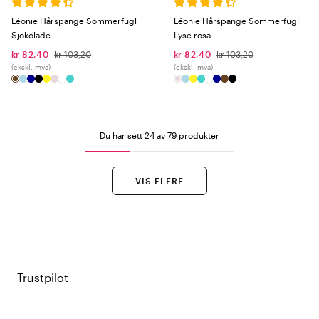
Léonie Hårspange Sommerfugl
Léonie Hårspange Sommerfugl
Sjokolade
Lyse rosa
kr 82,40
kr 103,20
kr 82,40
kr 103,20
(ekskl. mva)
(ekskl. mva)
Du har sett 24 av 79 produkter
VIS FLERE
Trustpilot