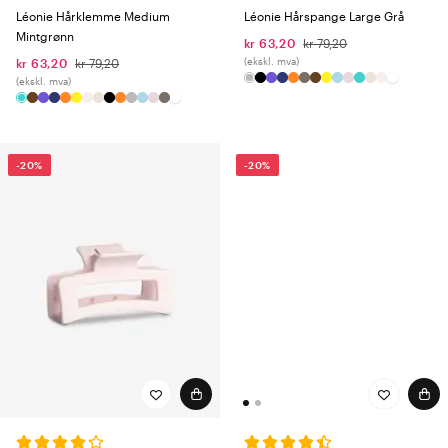
Léonie Hårklemme Medium
Léonie Hårspange Large Grå
Mintgrønn
kr 63,20
kr 79,20
(ekskl. mva)
kr 63,20
kr 79,20
(ekskl. mva)
-20%
-20%