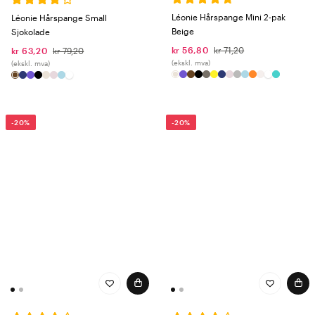
Léonie Hårspange Mini 2-pak
Léonie Hårspange Small
Beige
Sjokolade
kr 56,80
kr 71,20
kr 63,20
kr 79,20
(ekskl. mva)
(ekskl. mva)
-20%
-20%