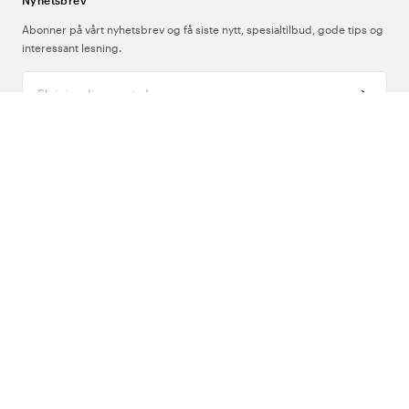
Nyhetsbrev
Abonner på vårt nyhetsbrev og få siste nytt, spesialtilbud, gode tips og
interessant lesning.
Skriv inn din e-postadresse
Om Oss
Support
Følg oss
Norge