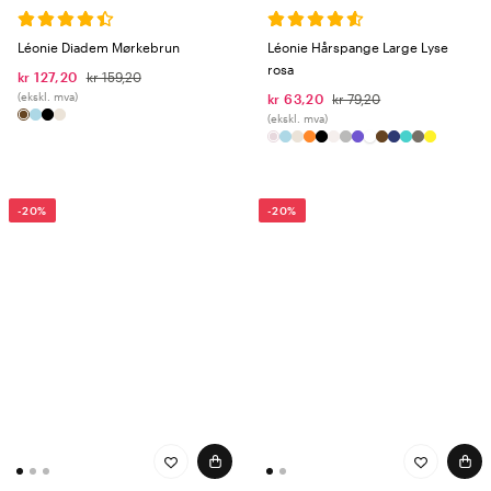
middels til tykt hår. Fungerer også til halve oppsetninger på virkelig tykt
hår.
Léonie Diadem Mørkebrun
Léonie Hårspange Large Lyse
XL – 13 cm
rosa
kr 127,20
kr 159,20
(ekskl. mva)
kr 63,20
kr 79,20
Har du ekstra langt og/eller ekstra tykt hår? Da er det denne størrelsen
(ekskl. mva)
du trenger. Maksimalt grep og maksimal funksjon.
Ser du etter en klype som faktisk fungerer - og som i tillegg løfter stilen
din? Da er Léonie ditt nye go-to-merke.
-20%
-20%