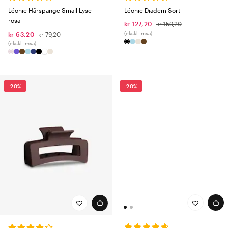
Léonie Diadem Sort
Léonie Hårspange Small Lyse
rosa
kr 127,20
kr 159,20
(ekskl. mva)
kr 63,20
kr 79,20
(ekskl. mva)
-20%
-20%