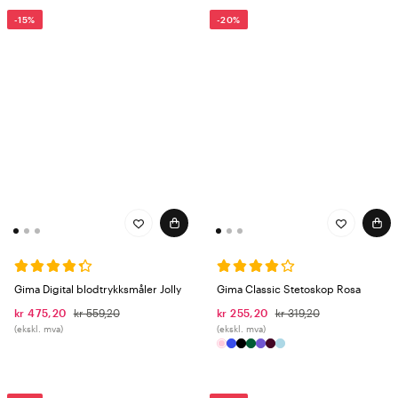
-15%
-20%
Gima Digital blodtrykksmåler Jolly
Gima Classic Stetoskop Rosa
kr 475,20
kr 559,20
kr 255,20
kr 319,20
(ekskl. mva)
(ekskl. mva)