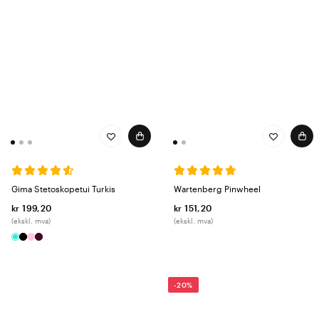
Gima Stetoskopetui Turkis
Wartenberg Pinwheel
kr 199,20
kr 151,20
(ekskl. mva)
(ekskl. mva)
-20%