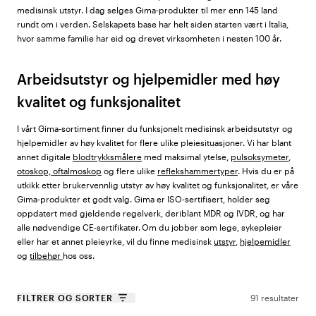
medisinsk utstyr. I dag selges Gima-produkter til mer enn 145 land
rundt om i verden. Selskapets base har helt siden starten vært i Italia,
hvor samme familie har eid og drevet virksomheten i nesten 100 år.
Arbeidsutstyr og hjelpemidler med høy
kvalitet og funksjonalitet
I vårt Gima-sortiment finner du funksjonelt medisinsk arbeidsutstyr og
hjelpemidler av høy kvalitet for flere ulike pleiesituasjoner. Vi har blant
annet digitale
blodtrykksmålere
med maksimal ytelse,
pulsoksymeter
,
otoskop, oftalmoskop
og flere ulike
reflekshammertyper
. Hvis du er på
utkikk etter brukervennlig utstyr av høy kvalitet og funksjonalitet, er våre
Gima-produkter et godt valg. Gima er ISO-sertifisert, holder seg
oppdatert med gjeldende regelverk, deriblant MDR og IVDR, og har
alle nødvendige CE-sertifikater. Om du jobber som lege, sykepleier
eller har et annet pleieyrke, vil du finne medisinsk
utstyr
,
hjelpemidler
og
tilbehør
hos oss.
FILTRER OG SORTER
91 resultater