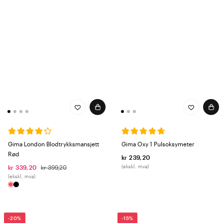
Gima London Blodtrykksmansjett
Gima Oxy 1 Pulsoksymeter
Rød
kr 239,20
(ekskl. mva)
kr 339,20
kr 399,20
(ekskl. mva)
-20%
-15%