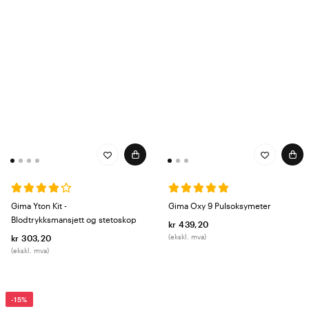
Gima Yton Kit -
Gima Oxy 9 Pulsoksymeter
Blodtrykksmansjett og stetoskop
kr 439,20
(ekskl. mva)
kr 303,20
(ekskl. mva)
-15%