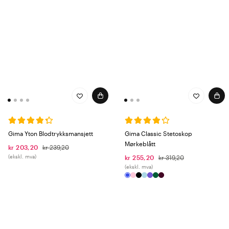
Gima Yton Blodtrykksmansjett
Gima Classic Stetoskop
Mørkeblått
kr 203,20
kr 239,20
(ekskl. mva)
kr 255,20
kr 319,20
(ekskl. mva)