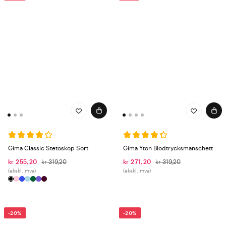
Gima Classic Stetoskop Sort
Gima Yton Blodtrycksmanschett
kr 255,20
kr 319,20
kr 271,20
kr 319,20
(ekskl. mva)
(ekskl. mva)
-20%
-20%