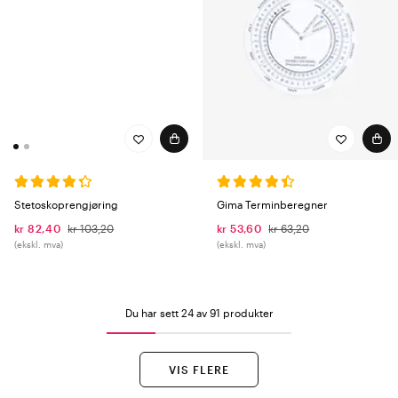
Stetoskoprengjøring
Gima Terminberegner
kr 82,40
kr 103,20
kr 53,60
kr 63,20
(ekskl. mva)
(ekskl. mva)
Du har sett 24 av 91 produkter
VIS FLERE