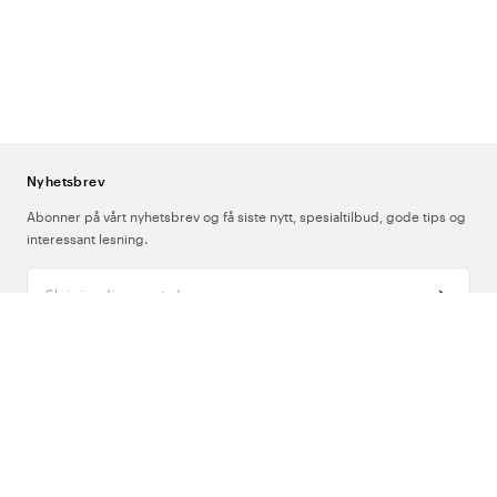
Nyhetsbrev
Abonner på vårt nyhetsbrev og få siste nytt, spesialtilbud, gode tips og
interessant lesning.
Skriv inn din e-postadresse
Om Oss
Support
Følg oss