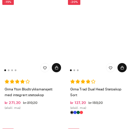
-15%
-20%
Gima Yton Blodtrykksmansjett
Gima Trad Dual Head Stetoskop
med integrert stetoskop
Sort
kr 271,20
kr 319,20
kr 127,20
kr 159,20
(ekskl. mva)
(ekskl. mva)