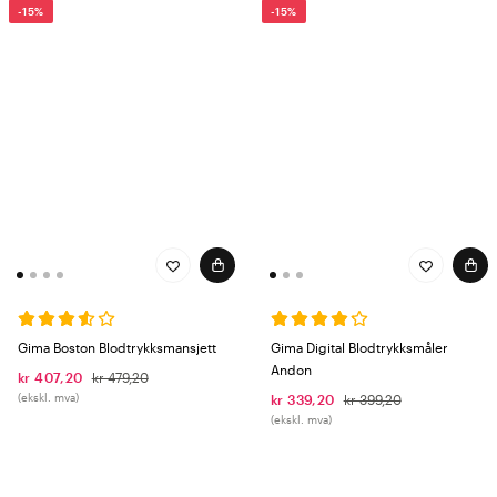
-15%
-15%
Gima Boston Blodtrykksmansjett
Gima Digital Blodtrykksmåler
Andon
kr 407,20
kr 479,20
(ekskl. mva)
kr 339,20
kr 399,20
(ekskl. mva)