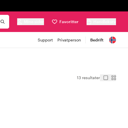
Mine sider
Favoritter
Handlekurv
Support
Privatperson
Bedrift
13 resultater