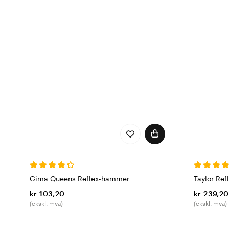
Gima Queens Reflex-hammer
Taylor Re
kr 103,20
kr 239,20
(ekskl. mva)
(ekskl. mva)