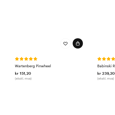
Wartenberg Pinwheel
Babinski 
kr 151,20
kr 239,20
(ekskl. mva)
(ekskl. mva)