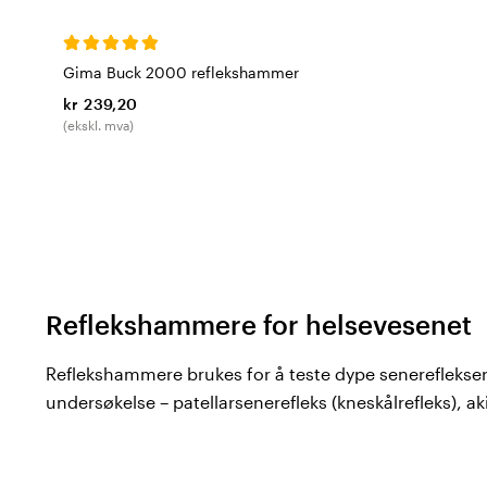
Gima Buck 2000 reflekshammer
kr 239,20
(ekskl. mva)
Reflekshammere for helsevesenet
Reflekshammere brukes for å teste dype senereflekser
undersøkelse – patellarsenerefleks (kneskålrefleks), aki
andre. Valget av modell avhenger helt av personlig pr
undersøkelsesmoment som skal utføres. Hos Color4c
og nevrologiske undersøkelsesredskaper fra
GIMA
.