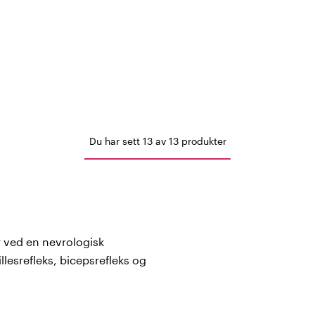
Du har sett 13 av 13 produkter
 ved en nevrologisk
llesrefleks, bicepsrefleks og
eferanse og hvilket
are finner du reflekshammere