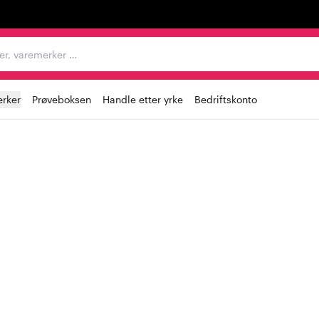
egorier, varemerker …
rker
Prøveboksen
Handle etter yrke
Bedriftskonto