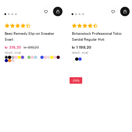
Beez Remedy Slip-on Sneaker
Birkenstock Professional Tokio
Svart
Sandal Regular Hvit
kr 319,20
kr 399,20
kr 1 199,20
(ekskl. mva)
(ekskl. mva)
-20%