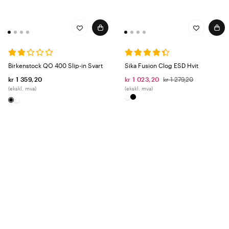
Birkenstock QO 400 Slip-in Svart
Sika Fusion Clog ESD Hvit
kr 1 359,20
kr 1 023,20
kr 1 279,20
(ekskl. mva)
(ekskl. mva)