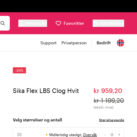
Mine sider
Favoritter
Handlekurv
Support
Privatperson
Bedrift
-20%
Sika Flex LBS Clog Hvit
kr 959,20
kr 1 199,20
(ekskl. mva)
Velg størrelser og antall
Størrelsesguide
35
-
+
Midlertidig utsolgt,
Overvåk