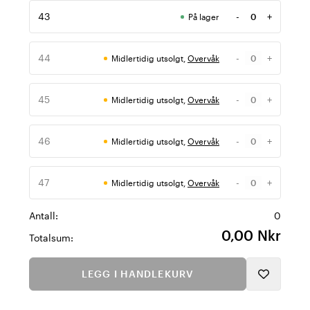
43
-
+
På lager
Antall
44
-
+
Midlertidig utsolgt,
Overvåk
Antall
45
-
+
Midlertidig utsolgt,
Overvåk
Antall
46
-
+
Midlertidig utsolgt,
Overvåk
Antall
47
-
+
Midlertidig utsolgt,
Overvåk
Antall
Antall:
0
0,00 Nkr
Totalsum:
LEGG I HANDLEKURV