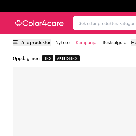
Trustpilot
Søk etter produkter, kat
Alle produkter
Nyheter
Kampanjer
Bestselgere
Me
Oppdag mer:
SKO
ARBEIDSSKO