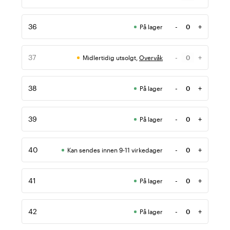
Antall
36
-
+
På lager
Antall
37
-
+
Midlertidig utsolgt,
Overvåk
Antall
38
-
+
På lager
Antall
39
-
+
På lager
Antall
40
-
+
Kan sendes innen 9-11 virkedager
Antall
41
-
+
På lager
Antall
42
-
+
På lager
Antall