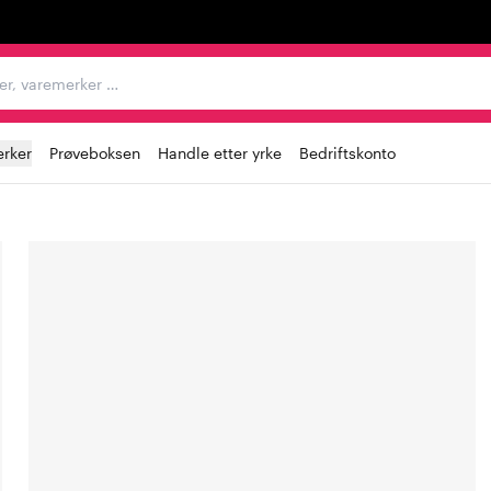
egorier, varemerker …
rker
Prøveboksen
Handle etter yrke
Bedriftskonto