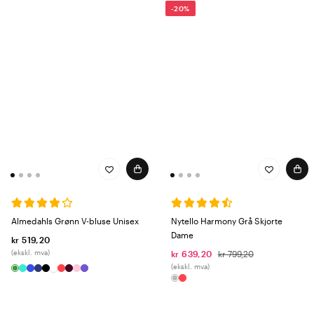
-20%
Almedahls Grønn V-bluse Unisex
Nytello Harmony Grå Skjorte
Dame
kr 519,20
(ekskl. mva)
kr 639,20
kr 799,20
(ekskl. mva)