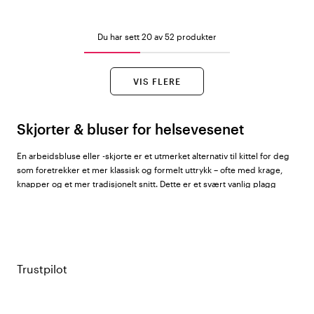
Du har sett 20 av 52 produkter
VIS FLERE
Skjorter & bluser for helsevesenet
En arbeidsbluse eller -skjorte er et utmerket alternativ til kittel for deg
som foretrekker et mer klassisk og formelt uttrykk – ofte med krage,
knapper og et mer tradisjonelt snitt. Dette er et svært vanlig plagg
innen tannhelse, på legekontorer og i administrative helseroller.
Hos Color4care finner du skjorter og bluser for dame og herre fra
Almedahls
,
South West
,
Texstar
,
WAW
,
Nybo Workwear
,
Nytello
,
Hejco
,
Kentaur
og
Segers
.
Trustpilot
Hva kjennetegner en god arbeidsbluse