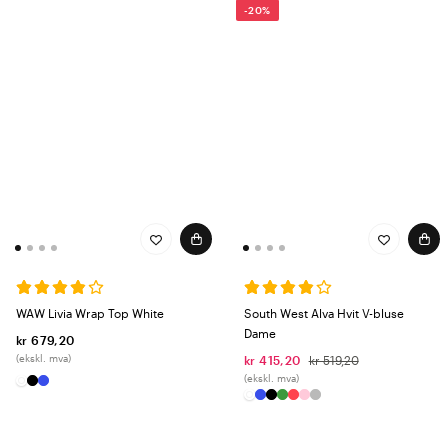
-20%
WAW Livia Wrap Top White
South West Alva Hvit V-bluse
Dame
kr 679,20
(ekskl. mva)
kr 415,20
kr 519,20
(ekskl. mva)