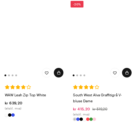
-20%
WAW Leah Zip Top White
South West Alva Graffitigrå V-
bluse Dame
kr 639,20
(ekskl. mva)
kr 415,20
kr 519,20
(ekskl. mva)