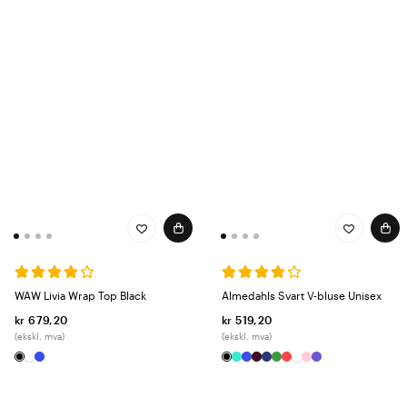
WAW Livia Wrap Top Black
Almedahls Svart V-bluse Unisex
kr 679,20
kr 519,20
(ekskl. mva)
(ekskl. mva)