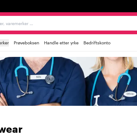
egorier, varemerker …
rker
Prøveboksen
Handle etter yrke
Bedriftskonto
wear