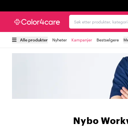
Trustpilot
Søk etter produkter, kat
Alle produkter
Nyheter
Kampanjer
Bestselgere
Me
Nybo Work