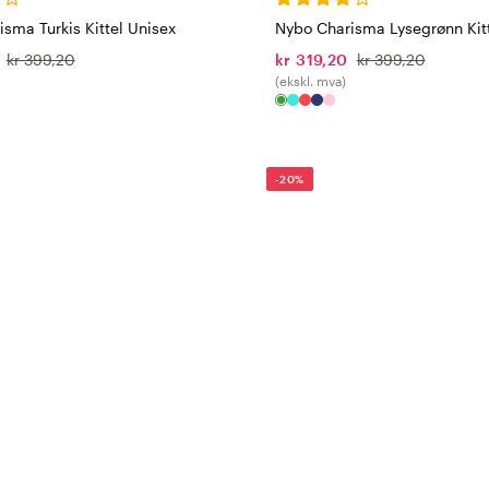
sma Turkis Kittel Unisex
Nybo Charisma Lysegrønn Kitt
kr 399,20
kr 319,20
kr 399,20
(ekskl. mva)
-20%