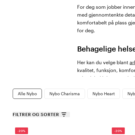
For deg som jobber innen 
med gjennomtenkte detalj
komfortabelt på plass gj
for deg.
Behagelige hels
Her kan du velge blant
ar
kvalitet, funksjon, komfor
sykepleierkjoler
som gir d
Alle Nybo
Nybo Charisma
Nybo Heart
Nyb
Nybo klær hos C
Danske Nybo Workwear ha
FILTRER OG SORTER
andre ord lang erfaring i 
funksjonalitet, holdbarhet
-20%
-20%
helsepersonell. Her er det