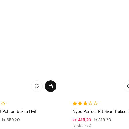
 gjennomtenkte detaljer, som justerbar midje for optimal p
 til verktøy og hjelpemidler, og justerbar buksekant med st
 justerbar passform og arbeidsbukser med justerbar lengde -
 bærekraftsarbeid
rdt for å ta hensyn til miljø og sosial bærekraft i produksj
roduksjon. De arbeider blant annet i henhold til CSR (Corpor
ingslinjer og krav om skadelige stoffer og arbeidsforhold. 
nt annet Oeko-tex, Made in green Oeko-tex og STeP Oeko-t
en merking for bærekraftig tekstilproduksjon, SA8000 for so
 å beskytte mennesker og miljø mot skadelige kjemikalier ve
e testet for å oppfylle helsevesenets høye krav til kvalitet
turer. Nybo var en av de første i bransjen til å oppfylle ISO
 Pull on-bukse Hvit
Nybo Perfect Fit Svart Bukse
ndustriell vask - et viktig krav for mange virksomheter inne
kr 359,20
kr 415,20
kr 519,20
(ekskl. mva)