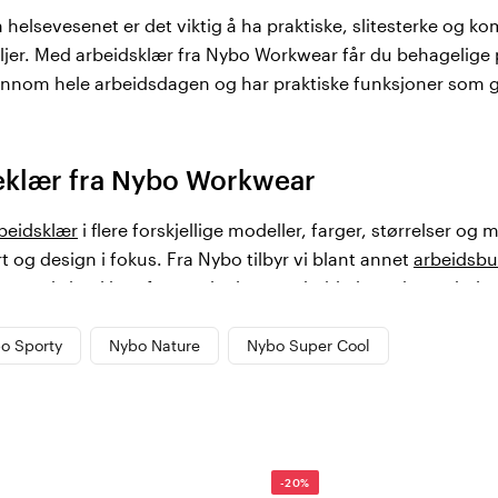
helsevesenet er det viktig å ha praktiske, slitesterke og k
er. Med arbeidsklær fra Nybo Workwear får du behagelige 
ennom hele arbeidsdagen og har praktiske funksjoner som 
eklær fra Nybo Workwear
beidsklær
i flere forskjellige modeller, farger, størrelser og m
t og design i fokus. Fra Nybo tilbyr vi blant annet
arbeidsbu
eg maksimal komfort under lange arbeidsdager innen hels
o Sporty
Nybo Nature
Nybo Super Cool
olor4care
r siden 1962 produsert
arbeidsklær
for blant annet helsep
bransjen og arbeider for å være i forkant når det kommer til
, design og kvalitet. I vårt store utvalg fra Nybo finner du kl
-20%
 plagg for både kvinner og menn, i flere forskjellige modeller