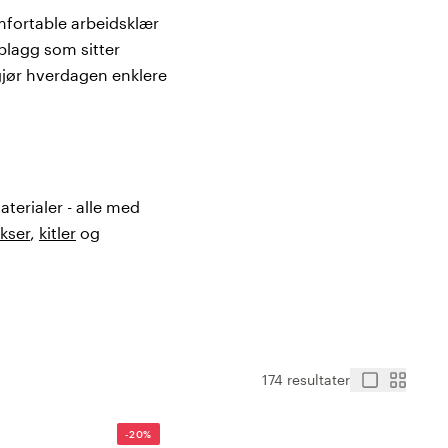
omfortable arbeidsklær
plagg som sitter
gjør hverdagen enklere
aterialer - alle med
kser
,
kitler
og
evesenet.
ersonell. De har med
174 resultater
 de høye kravene til
ær for alle typer
-20%
, størrelser, materialer