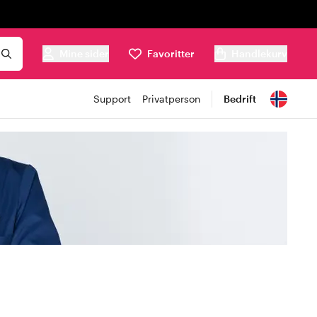
Mine sider
Favoritter
Handlekurv
Support
Privatperson
Bedrift