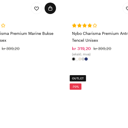
isma Premium Marine Bukse
Nybo Charisma Premium Antr
isex
Tencel Unisex
kr 399,20
kr 319,20
kr 399,20
(ekskl. mva)
OUTLET
-70%