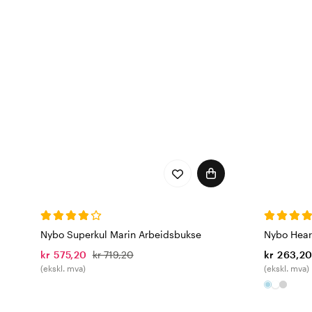
Nybo Superkul Marin Arbeidsbukse
Nybo Heart
kr 575,20
kr 719,20
kr 263,2
(ekskl. mva)
(ekskl. mva)