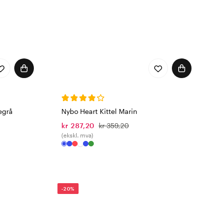
egrå
Nybo Heart Kittel Marin
kr 287,20
kr 359,20
(ekskl. mva)
-20%