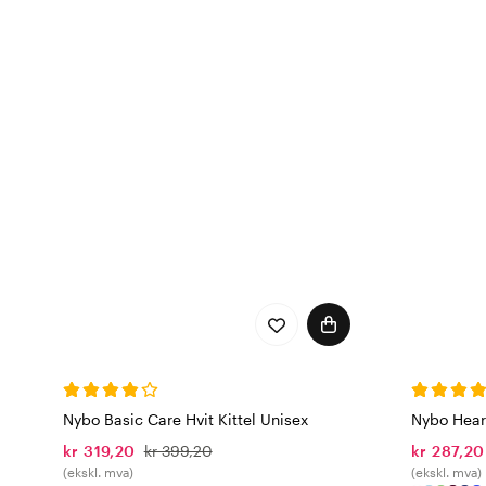
og farger. Nybo-klær har
romslige lommer med plass
kitler i unisexmodell med
kan passe alle.
Nybo Workwears
Nybo Workwear arbeider ha
materialer, og i sin klesp
og Code of Conducts retn
også miljømerket med bla
oppfyller også Bluesign, 
Reach, et EU-direktiv for
Arbeidsklærne er også nøy
for vask ved høye tempera
Nybo Basic Care Hvit Kittel Unisex
Nybo Heart
Nybos arbeidsklær tåler i
kr 319,20
kr 399,20
kr 287,20
(ekskl. mva)
(ekskl. mva)