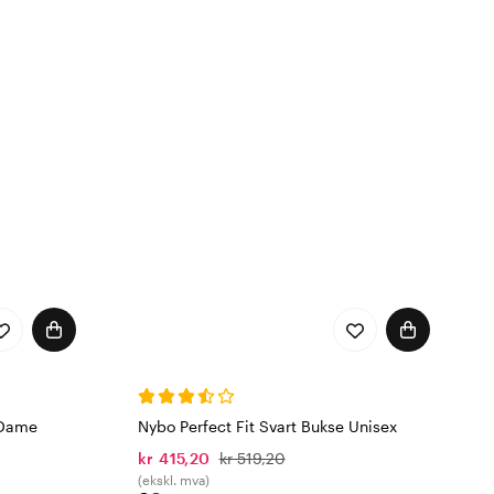
assform og komfort,
retch. Vi tilbyr også
 slik at Nybo arbeidsklær
onen av stoff og
ate Social Responsibility)
Nybos arbeidsklær er
ex. Flere av plaggene
sial bærekraft, og
d klesproduksjon.
, holdbarhet og mulighet
 15797, noe som betyr at
 Dame
Nybo Perfect Fit Svart Bukse Unisex
n helsevesenet.
kr 415,20
kr 519,20
(ekskl. mva)