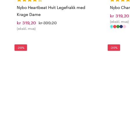
Nybo Heartbeat Hvit Legefrakk med
Nybo Chari
Krage Dame
kr 319,20
(ekskl. mva)
kr 319,20
kr 399,20
(ekskl. mva)
-20%
-20%