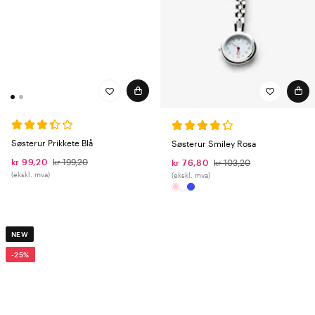
Søsterur Prikkete Blå
Søsterur Smiley Rosa
kr 99,20
kr 199,20
kr 76,80
kr 103,20
(ekskl. mva)
(ekskl. mva)
NEW
-25%