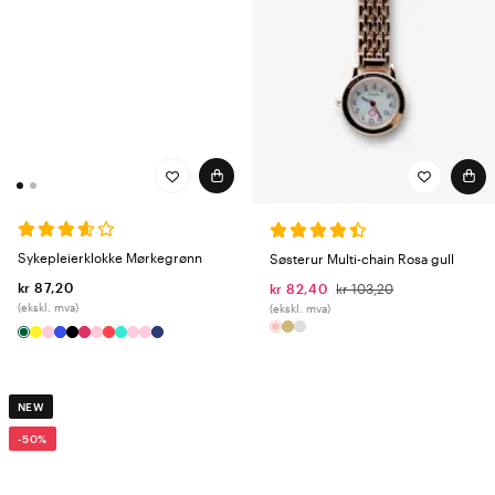
Sykepleierklokke Mørkegrønn
Søsterur Multi-chain Rosa gull
kr 87,20
kr 82,40
kr 103,20
(ekskl. mva)
(ekskl. mva)
NEW
-50%