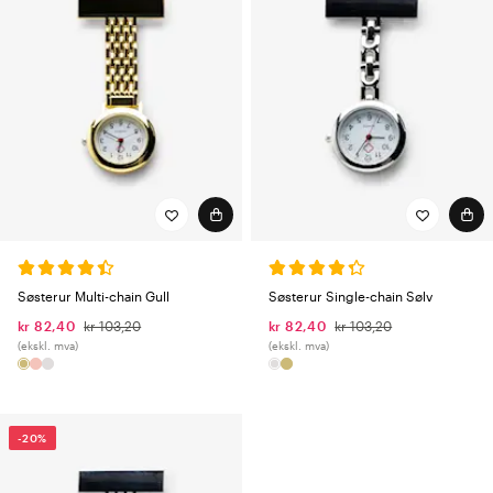
Søsterur Multi-chain Gull
Søsterur Single-chain Sølv
kr 82,40
kr 103,20
kr 82,40
kr 103,20
(ekskl. mva)
(ekskl. mva)
-20%