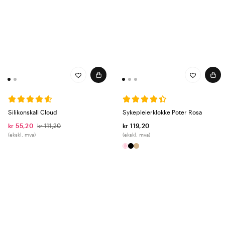
Silikonskall Cloud
Sykepleierklokke Poter Rosa
kr 55,20
kr 111,20
kr 119,20
(ekskl. mva)
(ekskl. mva)