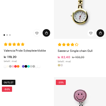
Valencia Pride Sykepleierklokke
Søsterur Single-chain Gull
kr 119,20
kr 82,40
kr 103,20
(ekskl. mva)
(ekskl. mva)
OUTLET
-25%
-50%