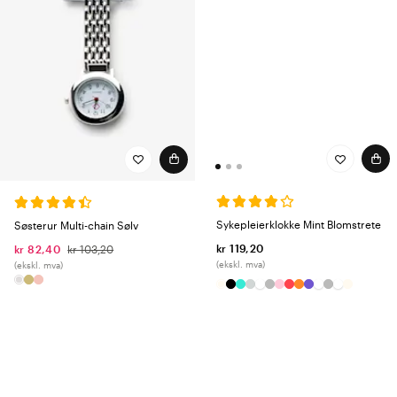
Sykepleierklokke Mint Blomstrete
Søsterur Multi-chain Sølv
kr 119,20
kr 82,40
kr 103,20
(ekskl. mva)
(ekskl. mva)