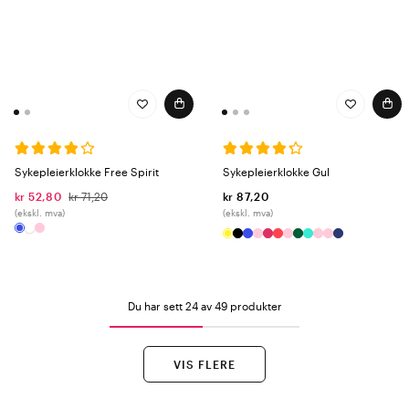
Sykepleierklokke Free Spirit
Sykepleierklokke Gul
kr 52,80
kr 71,20
kr 87,20
(ekskl. mva)
(ekskl. mva)
Du har sett 24 av 49 produkter
VIS FLERE