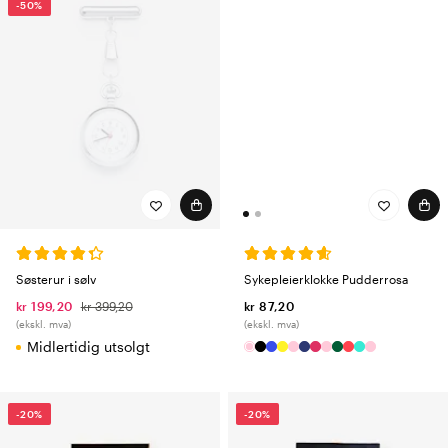
-50%
Sykepleierklokke Pudderrosa
Søsterur i sølv
kr 87,20
kr 199,20
kr 399,20
(ekskl. mva)
(ekskl. mva)
Midlertidig utsolgt
-20%
-20%