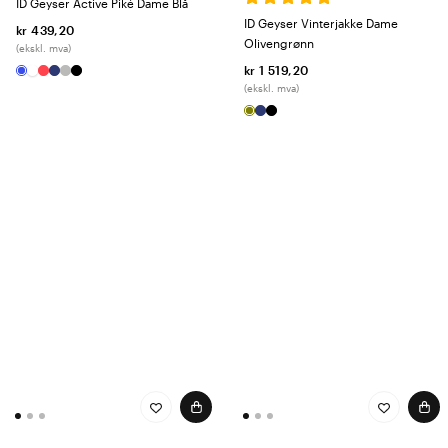
ID Geyser Active Piké Dame Blå
ID Geyser Vinterjakke Dame
kr 439,20
Olivengrønn
(ekskl. mva)
kr 1 519,20
(ekskl. mva)