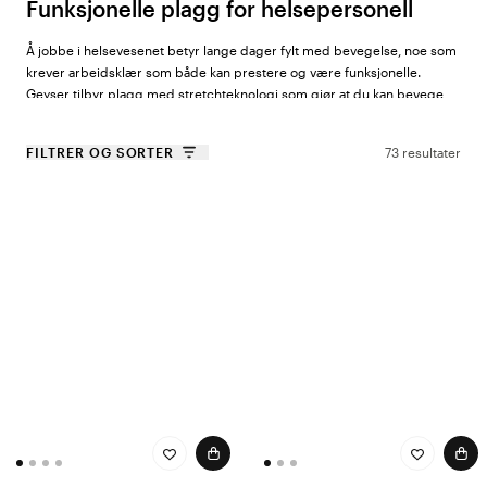
Funksjonelle plagg for helsepersonell
Å jobbe i helsevesenet betyr lange dager fylt med bevegelse, noe som
krever arbeidsklær som både kan prestere og være funksjonelle.
Geyser tilbyr plagg med stretchteknologi som gjør at du kan bevege
deg fritt og smidig gjennom hele arbeidsdagen. Geysers sortiment
tilbyr kvalitet i verdensklasse og hurtigtørkende materialer som er
FILTRER OG SORTER
73 resultater
perfekte for hektiske skift der det er viktig å holde seg tørr og
komfortabel. For deg som jobber både innendørs og utendørs, tilbyr
Geyser jakker og vester som er vind- og vannavstøtende for ekstra
beskyttelse i all slags vær, samt plagg med pusteevne og komfort -
designet for å ventilere og holde kroppen kjølig, enten du jobber i
helsemiljøer eller ute på oppdrag.
Et bredt utvalg for dine behov
Hos Color4care sørger vi for at vi alltid har produkter som passer til din
arbeidshverdag. Med Geyser by ID® får du tilgang til et bredt utvalg av
aktivklær. Med hybridvester og lettvektsjakker får du plagg som er
perfekte for skift som krever lagdeling og beskyttelse mot kjølige
morgener eller kvelder. Utvalget omfatter også komfortable
hettegensere og bukser som gir deg bevegelsesfrihet og passer like