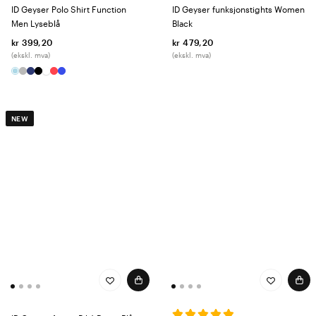
ID Geyser Polo Shirt Function
ID Geyser funksjonstights Women
Men Lyseblå
Black
kr 399,20
kr 479,20
(ekskl. mva)
(ekskl. mva)
NEW