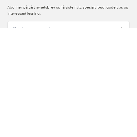
Abonner på vårt nyhetsbrev og få siste nytt, spesialtilbud, gode tips og
interessant lesning.
Skriv inn din e-postadresse
Om Oss
Support
Følg oss
Norge