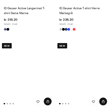
ID Geyser Active Langermet T-
ID Geyser Active T-shirt Herre
shirt Dame Marine
Mørkegrå
kr 319,20
kr 239,20
(ekskl. mva)
(ekskl. mva)
NEW
NEW