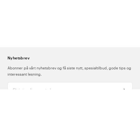
Nyhetsbrev
Abonner på vårt nyhetsbrev og få siste nytt, spesialtilbud, gode tips og
interessant lesning.
Skriv inn din e-postadresse
Om Oss
Support
Følg oss