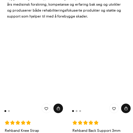
års medisinsk forskning, kompetanse og erfaring bak seg og utvikler
og produserer både rehabiliteringsfokuserte produkter og støtte og
support som hjelper til med å forebygge skader.
Rehband kneskinner, albueskinner og
annen støtte og support
I vårt sortiment fra Rehband finner du blant annet kneskinner,
håndleddsbeskyttelse og albueskinner som gir støtte og support både
på jobben og i fritiden. Gjennom innovativ forskning, samarbeid med
eliteutøvere, egne tekstilingeniører og europeiske fabrikker utvikler
Rehband produkter for å skape bedre forutsetninger for en aktiv livsstil
og fysisk aktivitet. For behagelig støtte og support både på jobb og
fritid - kjøp Rehband kneskinner, albueskinner og andre innovative
produkter!
Rehband Knee Strap
Rehband Back Support 3mm