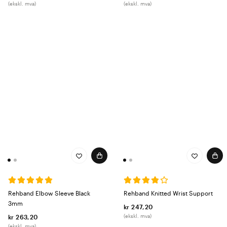
(ekskl. mva)
(ekskl. mva)
Rehband Elbow Sleeve Black
Rehband Knitted Wrist Support
3mm
kr 247,20
(ekskl. mva)
kr 263,20
(ekskl. mva)