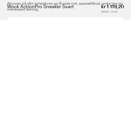
Abonner på vårt nyhetsbrev og få siste nytt, spesialtilbud, gode tips og
Wock ActionPro Sneaker Svart
kr 1 119,20
interessant lesning.
(ekskl. mva)
Skriv inn din e-postadresse
Om Oss
Support
Følg oss
Norge