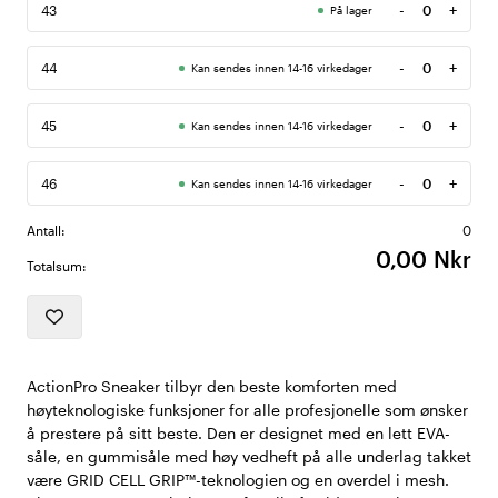
-
+
43
På lager
Antall
-
+
44
Kan sendes innen 14-16 virkedager
Antall
-
+
45
Kan sendes innen 14-16 virkedager
Antall
-
+
46
Kan sendes innen 14-16 virkedager
Antall
Antall:
0
0,00 Nkr
Totalsum:
ActionPro Sneaker tilbyr den beste komforten med
høyteknologiske funksjoner for alle profesjonelle som ønsker
å prestere på sitt beste. Den er designet med en lett EVA-
såle, en gummisåle med høy vedheft på alle underlag takket
være GRID CELL GRIP™-teknologien og en overdel i mesh.