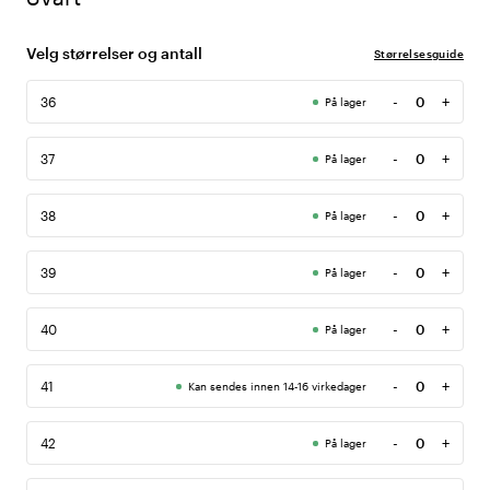
Velg størrelser og antall
Størrelsesguide
-
+
36
På lager
Antall
-
+
37
På lager
Antall
-
+
38
På lager
Antall
-
+
39
På lager
Antall
-
+
40
På lager
Antall
-
+
41
Kan sendes innen 14-16 virkedager
Antall
-
+
42
På lager
Antall