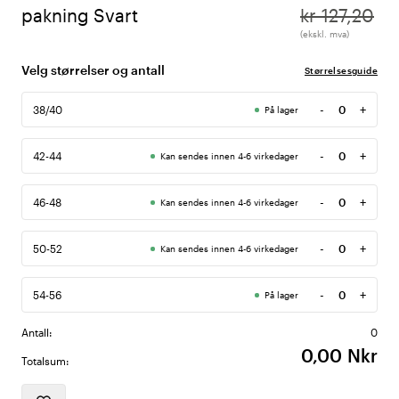
pakning Svart
kr 127,20
(ekskl. mva)
Velg størrelser og antall
Størrelsesguide
-
+
38/40
På lager
Antall
-
+
42-44
Kan sendes innen 4-6 virkedager
Antall
-
+
46-48
Kan sendes innen 4-6 virkedager
Antall
-
+
50-52
Kan sendes innen 4-6 virkedager
Antall
-
+
54-56
På lager
Antall
Antall:
0
0,00 Nkr
Totalsum: