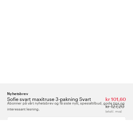
Nyhetsbrev
Sofie svart maxitruse 3-pakning Svart
kr 101,60
Abonner på vårt nyhetsbrev og få siste nytt, spesialtilbud, gode tips og
kr 127,20
interessant lesning.
(ekskl. mva)
Skriv inn din e-postadresse