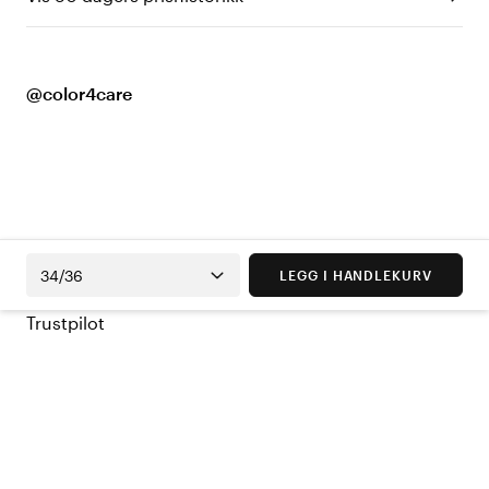
@color4care
34/36
LEGG I HANDLEKURV
Trustpilot