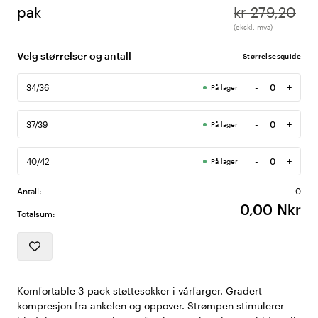
pak
kr 279,20
(ekskl. mva)
Velg størrelser og antall
Størrelsesguide
-
+
34/36
På lager
Antall
-
+
37/39
På lager
Antall
-
+
40/42
På lager
Antall
Antall:
0
0,00 Nkr
Totalsum:
Komfortable 3-pack støttesokker i vårfarger. Gradert
kompresjon fra ankelen og oppover. Strømpen stimulerer