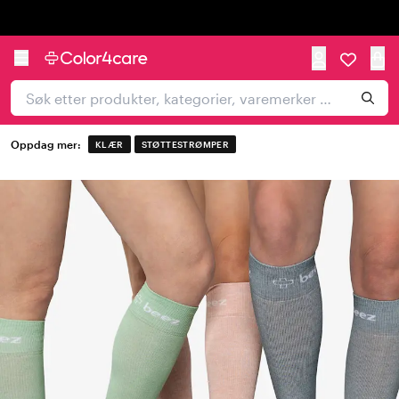
Trustpilot
Oppdag mer:
KLÆR
STØTTESTRØMPER