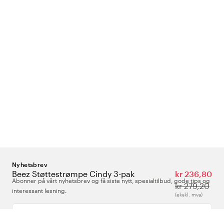
Nyhetsbrev
Beez Støttestrømpe Cindy 3-pak
kr 236,80
Abonner på vårt nyhetsbrev og få siste nytt, spesialtilbud, gode tips og
kr 279,20
interessant lesning.
(ekskl. mva)
Skriv inn din e-postadresse