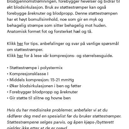
blodgjennomstrømningen, forebygger hevelser og bidrar til
økt blodsirkulasjon. Bruk av støttestrømper kan også
forebygge åreknuter og blodpropp. Denne støttestrømpen
har et høyt bomullsinnhold, noe som gir en myk og
behagelig strømpe som sitter behagelig mot huden.
Anatomisk formet fot og forsterket hæl og tå.
Klikk
her
for tips, anbefalinger og svar på vanlige spørsmål
om støttestrømper.
Klikk
her
for å lese vår kompresjons- og størrelsesguide.
• Støttestrømpe i polystermix
• Kompresjonsklasse I
• Middels kompresjon: 15-21 mmHg
• Øker blodsirkulasjonen i ben og føtter
• Forebygger blodpropp og åreknuter
• Gir støtte til slitne og hovne ben
Hvis du har medisinske problemer, anbefaler vi at du
rådfører deg med en spesialist før du bruker støttestrømper.
Støttestrømpene selges parvis, og åpen kjøps-/bytterett
gjelder ikke etter at de er prøvd.