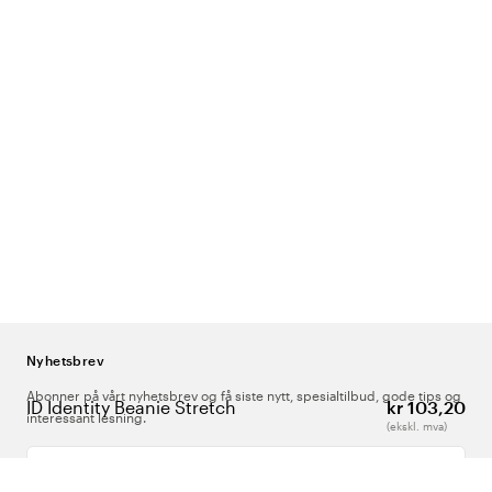
Nyhetsbrev
Abonner på vårt nyhetsbrev og få siste nytt, spesialtilbud, gode tips og
ID Identity Beanie Stretch
kr 103,20
interessant lesning.
(ekskl. mva)
Skriv inn din e-postadresse