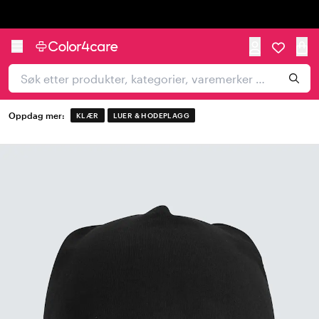
Trustpilot
Oppdag mer:
KLÆR
LUER & HODEPLAGG