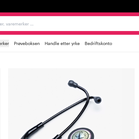
egorier, varemerker …
rker
Prøveboksen
Handle etter yrke
Bedriftskonto