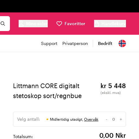
Mine sider
Favoritter
Handlekurv
Support
Privatperson
Bedrift
Littmann CORE digitalt
kr 5 448
(ekskl. mva)
stetoskop sort/regnbue
Velg antall:
-
+
Midlertidig utsolgt,
Overvåk
Antall
0,00 Nkr
Totalsum: