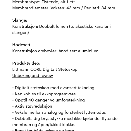
Membrantype: Flytende, alt-i-ett
Membrandiameter: Voksen: 43 mm / Pediatri: 34 mm
Slange:
Konstruksjon: Dobbelt lumen (to akustiske kanaler i
slangen)
Hodesett:
Konstruksjon ørebøyler: Anodisert aluminium
Produktvideo:
Littmann CORE Digitalt Stetoskop
Unboxing and review
• Digitalt stetoskop med avansert teknologi
• Kan kobles til ekkoprogramvare
• Opptil 40 ganger volumforsterkning
• Aktiv støyreduksjon
• Veksle mellom analog og forsterket lyttemodus
• Dobbeltsidig bryststykke med ikke-kjølende, flytende
membran og åpen/lukket klokke.
• Egnet for både voksne og barn