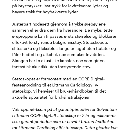
på bryststykket: lavt trykk for lavfrekvente lyder og
høyere trykk for høyfrekvente lyder.
Justerbart hodesett gjennom å trykke ørebøylene
sammen eller dra dem fra hverandre. De myke, tette
øreproppene kan tilpasses ørets størrelse og blokkerer
effektivt forstyrrende bakgrunnsstøy. Stetoskopets
slitesterke og fleksible slange er laget uten ftalater og
tåler hudfett og alkohol, noe som øker levetiden.
Slangen har to akustiske kanaler, noe som gir en
fantastisk akustikk uten forstyrrende støy.
Stetoskopet er formontert med en CORE Digital-
festeanordning til et Littmann Caridiology IV-
stetoskop. Vi henviser til brukerhåndboken til det
aktuelle apparatet for bruksinstruksjoner.
Vær oppmerksom på at garantiperioden for Solventum
Littmann CORE digitalt stetoskop er 2 år og inkluderer
ikke garantiperioden som er nevnt i brukerhåndboken
for Littmann Cardiology IV stetoskop. Dette gjelder kun