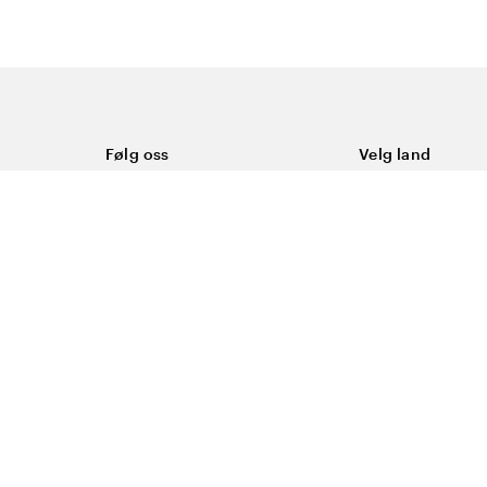
Følg oss
Velg land
Facebook
Norge
Instagram
Youtube
LinkedIn
asjonskapsler