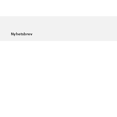
Nyhetsbrev
Abonner på vårt nyhetsbrev og få siste nytt, spesialtilbud,
gode tips og interessant lesning.
Skriv inn din e-postadresse