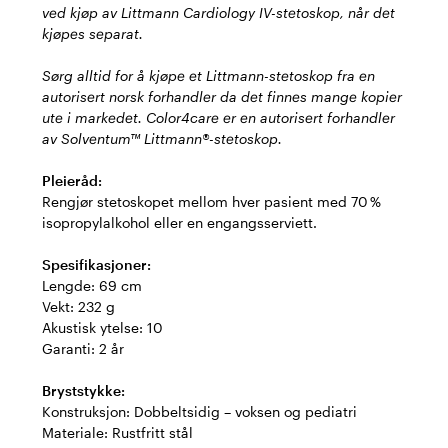
ved kjøp av Littmann Cardiology IV-stetoskop, når det
kjøpes separat.
Sørg alltid for å kjøpe et Littmann-stetoskop fra en
autorisert norsk forhandler da det finnes mange kopier
ute i markedet. Color4care er en autorisert forhandler
av Solventum™ Littmann®-stetoskop.
Pleieråd:
Rengjør stetoskopet mellom hver pasient med 70 %
isopropylalkohol eller en engangsserviett.
Spesifikasjoner:
Lengde: 69 cm
Vekt: 232 g
Akustisk ytelse: 10
Garanti: 2 år
Bryststykke:
Konstruksjon: Dobbeltsidig – voksen og pediatri
Materiale: Rustfritt stål