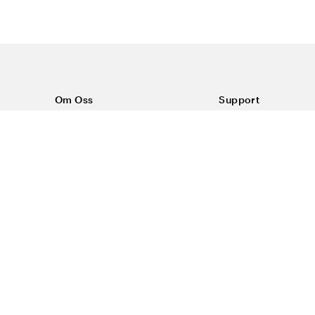
Om Oss
Support
Om Color4care
Kontakt oss
Vanlige spørsmål
Kjøpsvilkår
Frakt & retur
Reklamasjon
Personvern & inform