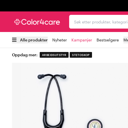
Trustpilot
Søk etter produkter, kat
Alle produkter
Nyheter
Kampanjer
Bestselgere
Me
Oppdag mer:
ARBEIDSUTSTYR
STETOSKOP