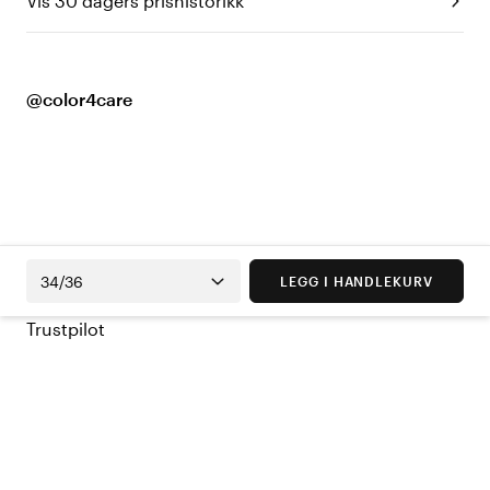
Vis 30 dagers prishistorikk
@color4care
34/36
LEGG I HANDLEKURV
Trustpilot