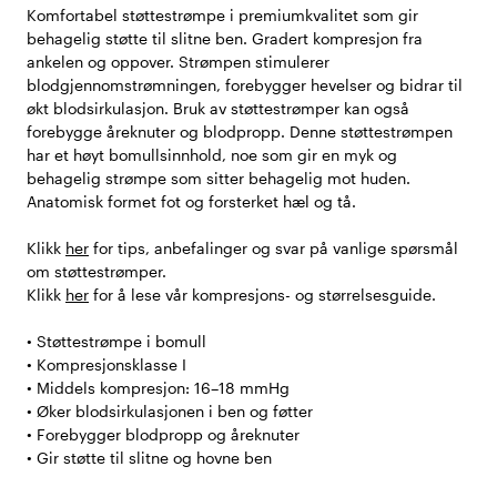
Komfortabel støttestrømpe i premiumkvalitet som gir
behagelig støtte til slitne ben. Gradert kompresjon fra
ankelen og oppover. Strømpen stimulerer
blodgjennomstrømningen, forebygger hevelser og bidrar til
økt blodsirkulasjon. Bruk av støttestrømper kan også
forebygge åreknuter og blodpropp. Denne støttestrømpen
har et høyt bomullsinnhold, noe som gir en myk og
behagelig strømpe som sitter behagelig mot huden.
Anatomisk formet fot og forsterket hæl og tå.
Klikk
her
for tips, anbefalinger og svar på vanlige spørsmål
om støttestrømper.
Klikk
her
for å lese vår kompresjons- og størrelsesguide.
• Støttestrømpe i bomull
• Kompresjonsklasse I
• Middels kompresjon: 16–18 mmHg
• Øker blodsirkulasjonen i ben og føtter
• Forebygger blodpropp og åreknuter
• Gir støtte til slitne og hovne ben