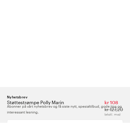
Nyhetsbrev
Støttestrømpe Polly Marin
kr 108
Abonner på vårt nyhetsbrev og få siste nytt, spesialtilbud, gode tips og
kr 127,20
interessant lesning.
(ekskl. mva)
Skriv inn din e-postadresse