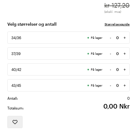
kr 127,20
(ekskl. mva)
Velg størrelser og antall
Størrelsesguide
-
+
34/36
På lager
Antall
-
+
37/39
På lager
Antall
-
+
40/42
På lager
Antall
-
+
43/45
På lager
Antall
Antall:
0
0,00 Nkr
Totalsum: