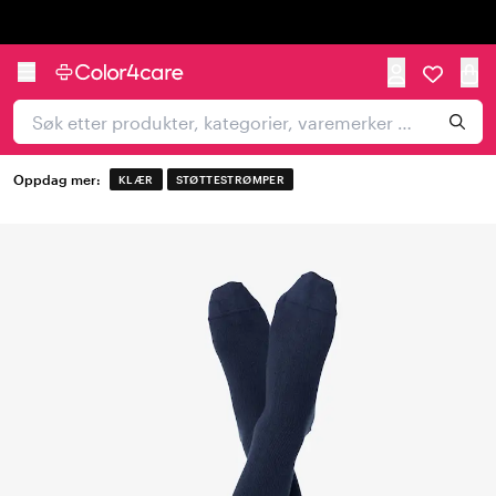
Trustpilot
Oppdag mer:
KLÆR
STØTTESTRØMPER