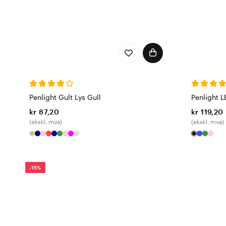
Penlight Gult Lys Gull
Penlight L
kr 87,20
kr 119,20
(ekskl. mva)
(ekskl. mva)
-15%