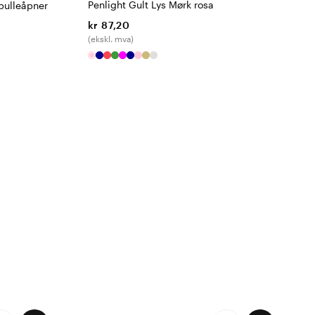
Penlight Gult Lys Mørk rosa
pulleåpner
kr 87,20
(ekskl. mva)