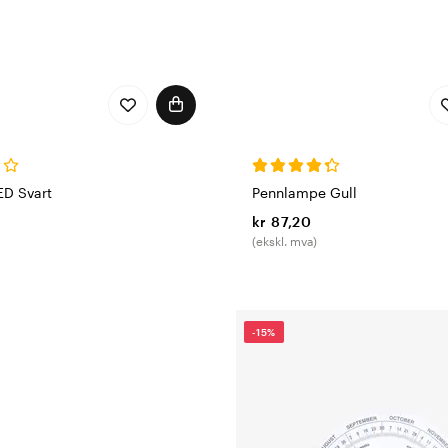
ED Svart
Pennlampe Gull
kr 87,20
(ekskl. mva)
-15%