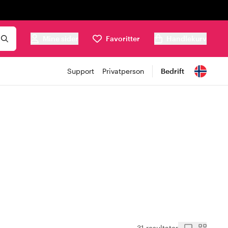
Mine sider
Favoritter
Handlekurv
Support
Privatperson
Bedrift
31 resultater