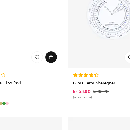
ult Lys Rød
Gima Terminberegner
kr 53,60
kr 63,20
(ekskl. mva)