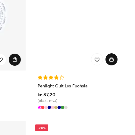
Penlight Gult Lys Fuchsia
kr 87,20
(ekskl. mva)
-20%