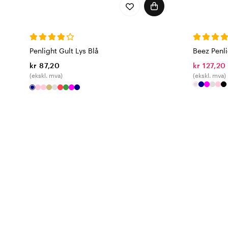
Penlight Gult Lys Blå
Beez Penli
kr 87,20
kr 127,20
(ekskl. mva)
(ekskl. mva)