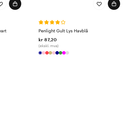
vart
Penlight Gult Lys Havblå
kr 87,20
(ekskl. mva)