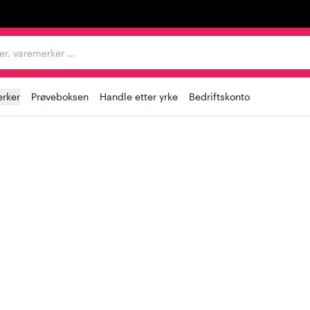
egorier, varemerker …
rker
Prøveboksen
Handle etter yrke
Bedriftskonto