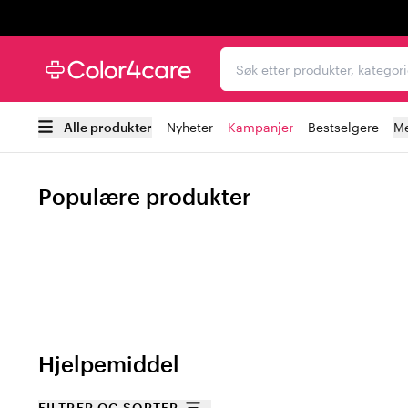
Trustpilot
Søk etter produkter, kat
Alle produkter
Nyheter
Kampanjer
Bestselgere
Me
Populære produkter
Hjelpemiddel
FILTRER OG SORTER