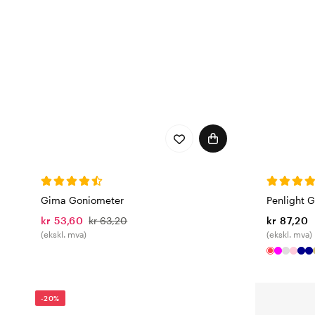
Gima Goniometer
Penlight G
kr 53,60
kr 63,20
kr 87,20
(ekskl. mva)
(ekskl. mva)
-20%