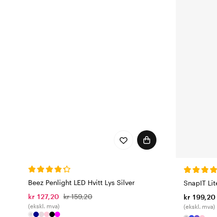
Beez Penlight LED Hvitt Lys Silver
SnapIT Li
kr 127,20
kr 159,20
kr 199,20
(ekskl. mva)
(ekskl. mva)