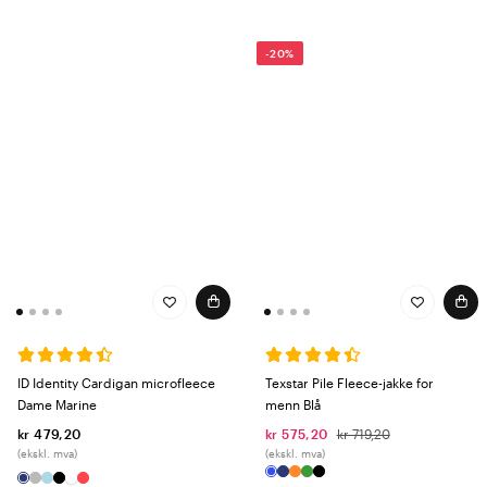
-20%
ID Identity Cardigan microfleece
Texstar Pile Fleece-jakke for
Dame Marine
menn Blå
kr 479,20
kr 575,20
kr 719,20
(ekskl. mva)
(ekskl. mva)