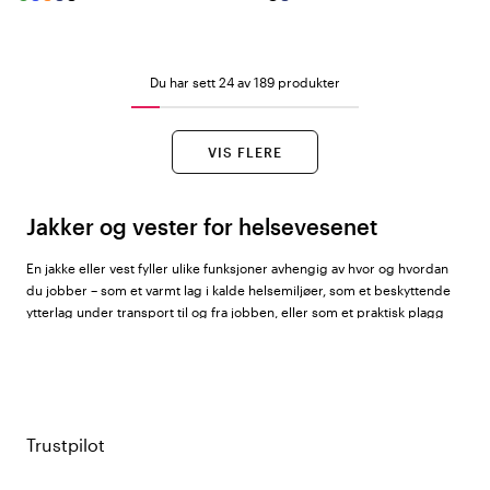
Du har sett 24 av 189 produkter
VIS FLERE
Jakker og vester for helsevesenet
En jakke eller vest fyller ulike funksjoner avhengig av hvor og hvordan
du jobber – som et varmt lag i kalde helsemiljøer, som et beskyttende
ytterlag under transport til og fra jobben, eller som et praktisk plagg
med ekstra lommeplass i løpet av arbeidsøkten.
Hos Color4care finner du jakker og vester for dame, herre og unisex fra
ID Identity
,
South West
,
Almedahls
,
Nybo Workwear
,
Texstar
,
Cherokee
,
Hejco
,
Nytello
og
Segers
.
Trustpilot
Plaggtyper i sortimentet