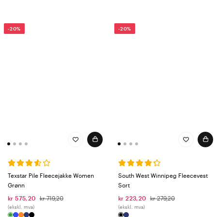
-20%
-20%
Texstar Pile Fleecejakke Women
South West Winnipeg Fleecevest
Grønn
Sort
kr 575,20
kr 719,20
kr 223,20
kr 279,20
(ekskl. mva)
(ekskl. mva)