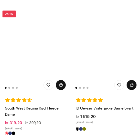
-20%
South West Regina Rød Fleece
ID Geyser Vinterjakke Dame Svart
Dame
kr 1 519,20
(ekskl. mva)
kr 319,20
kr 399,20
(ekskl. mva)