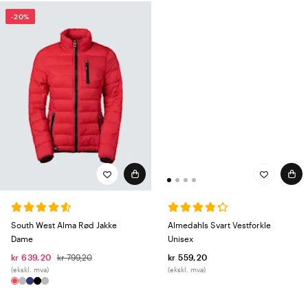
-20%
Almedahls Svart Vestforkle
South West Alma Rød Jakke
Unisex
Dame
kr 559,20
kr 639,20
kr 799,20
(ekskl. mva)
(ekskl. mva)