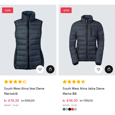
-20%
-20%
South West Alma Vest Dame
South West Alma Jakke Dame
Mørkeblå
Mørke Blå
kr 479,20
kr 599,20
kr 639,20
kr 799,20
(ekskl. mva)
(ekskl. mva)