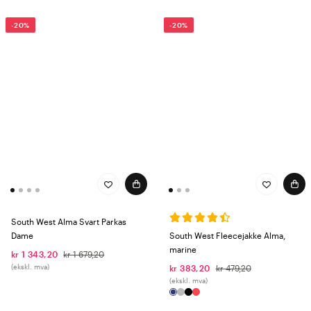
-20%
-20%
South West Alma Svart Parkas
Dame
South West Fleecejakke Alma,
marine
kr 1 343,20
kr 1 679,20
(ekskl. mva)
kr 383,20
kr 479,20
(ekskl. mva)