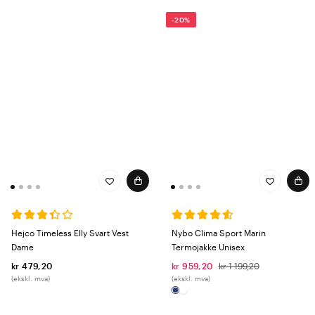
-20%
Hejco Timeless Elly Svart Vest
Nybo Clima Sport Marin
Dame
Termojakke Unisex
kr 479,20
kr 959,20
kr 1 199,20
(ekskl. mva)
(ekskl. mva)