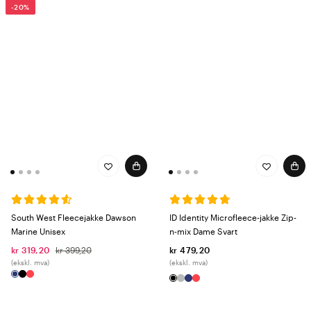
-20%
South West Fleecejakke Dawson
ID Identity Microfleece-jakke Zip-
Marine Unisex
n-mix Dame Svart
kr 319,20
kr 399,20
kr 479,20
(ekskl. mva)
(ekskl. mva)