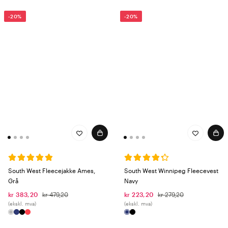
-20%
-20%
South West Fleecejakke Ames,
South West Winnipeg Fleecevest
Grå
Navy
kr 383,20
kr 479,20
kr 223,20
kr 279,20
(ekskl. mva)
(ekskl. mva)