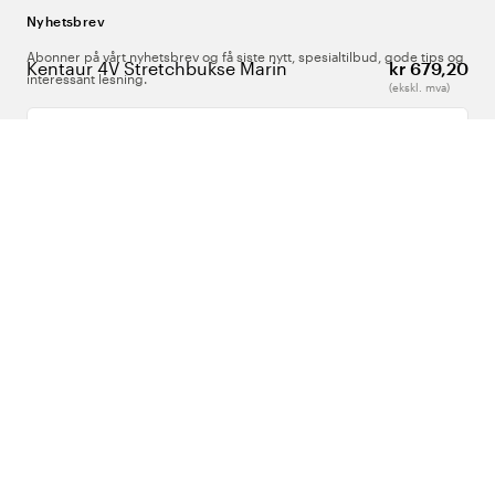
Nyhetsbrev
Abonner på vårt nyhetsbrev og få siste nytt, spesialtilbud, gode tips og
Kentaur 4V Stretchbukse Marin
kr 679,20
interessant lesning.
(ekskl. mva)
Skriv inn din e-postadresse
Om Oss
Support
Følg oss
Norge