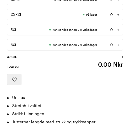
Antall
-
+
XXXXL
På lager
Antall
-
+
5XL
Kan sendes innen 7-9 virkedager
Antall
-
+
6XL
Kan sendes innen 7-9 virkedager
Antall
Antall:
0
0,00 Nkr
Totalsum:
Unisex
Stretch-kvalitet
Strikk i linningen
Justerbar lengde med strikk og trykknapper