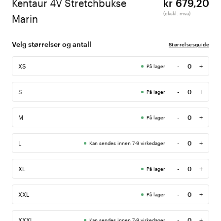
Kentaur 4V Stretchbukse
kr 679,20
(ekskl. mva)
Marin
Velg størrelser og antall
Størrelsesguide
-
+
XS
På lager
Antall
-
+
S
På lager
Antall
-
+
M
På lager
Antall
-
+
L
Kan sendes innen 7-9 virkedager
Antall
-
+
XL
På lager
Antall
-
+
XXL
På lager
Antall
-
+
XXXL
Kan sendes innen 7-9 virkedager