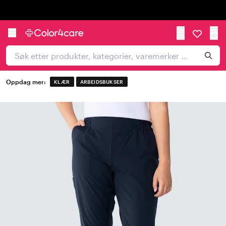
Trustpilot
Oppdag mer:
KLÆR
ARBEIDSBUKSER