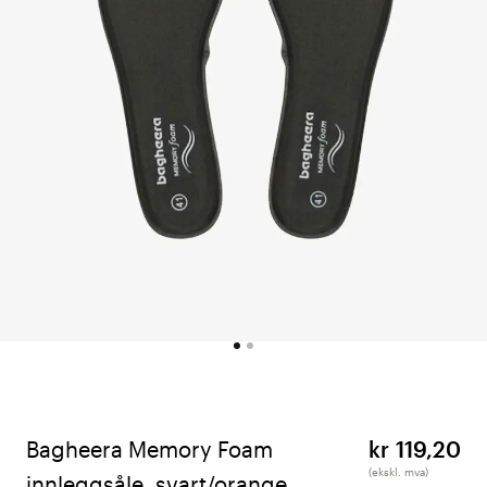
Bagheera Memory Foam
kr 119,20
(ekskl. mva)
innleggsåle, svart/orange