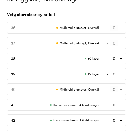
Velg størrelser og antall
-
+
36
Midlertidig utsolgt,
Overvåk
Antall
-
+
37
Midlertidig utsolgt,
Overvåk
Antall
-
+
38
På lager
Antall
-
+
39
På lager
Antall
-
+
40
Midlertidig utsolgt,
Overvåk
Antall
-
+
41
Kan sendes innen 4-6 virkedager
Antall
-
+
42
Kan sendes innen 4-6 virkedager
Antall