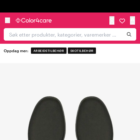
Trustpilot
Oppdag mer:
ARBEIDSTILBEHØR
SKOTILBEHØR