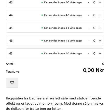
-
+
43
Kan sendes innen 4-6 virkedager
Antall
-
+
44
Kan sendes innen 4-6 virkedager
Antall
-
+
45
Kan sendes innen 4-6 virkedager
Antall
-
+
46
Kan sendes innen 4-6 virkedager
Antall
-
+
47
Kan sendes innen 4-6 virkedager
Antall
Antall:
0
0,00 Nkr
Totalsum:
Ileggsålen fra Bagheera er en lett såle med støtdempende
effekt og er laget av memory foam. Med denne sålen misker
du risikoen for trøtte ben og føtter.