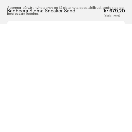
Abonner på vårt nyhetsbrev og få siste nytt, spesialtilbud, gode tips og
Bagheera Sigma Sneaker Sand
kr 679,20
interessant lesning.
(ekskl. mva)
Skriv inn din e-postadresse
Om Oss
Support
Følg oss
Norge