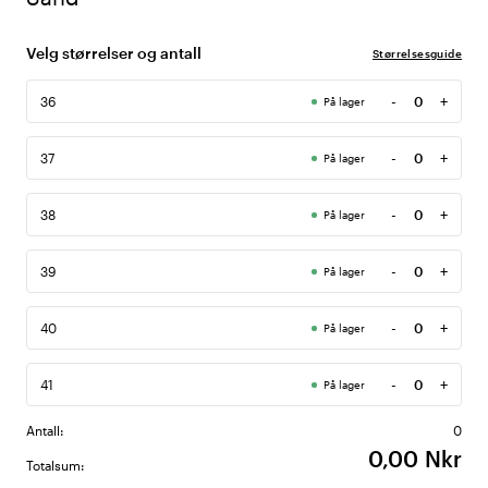
Velg størrelser og antall
Størrelsesguide
-
+
36
På lager
Antall
-
+
37
På lager
Antall
-
+
38
På lager
Antall
-
+
39
På lager
Antall
-
+
40
På lager
Antall
-
+
41
På lager
Antall
Antall:
0
0,00 Nkr
Totalsum: