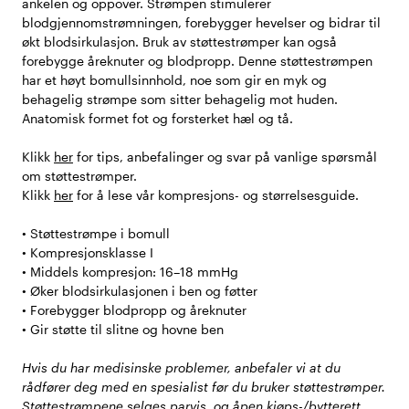
ankelen og oppover. Strømpen stimulerer
blodgjennomstrømningen, forebygger hevelser og bidrar til
økt blodsirkulasjon. Bruk av støttestrømper kan også
forebygge åreknuter og blodpropp. Denne støttestrømpen
har et høyt bomullsinnhold, noe som gir en myk og
behagelig strømpe som sitter behagelig mot huden.
Anatomisk formet fot og forsterket hæl og tå.
Klikk
her
for tips, anbefalinger og svar på vanlige spørsmål
om støttestrømper.
Klikk
her
for å lese vår kompresjons- og størrelsesguide.
• Støttestrømpe i bomull
• Kompresjonsklasse I
• Middels kompresjon: 16–18 mmHg
• Øker blodsirkulasjonen i ben og føtter
• Forebygger blodpropp og åreknuter
• Gir støtte til slitne og hovne ben
Hvis du har medisinske problemer, anbefaler vi at du
rådfører deg med en spesialist før du bruker støttestrømper.
Støttestrømpene selges parvis, og åpen kjøps-/bytterett