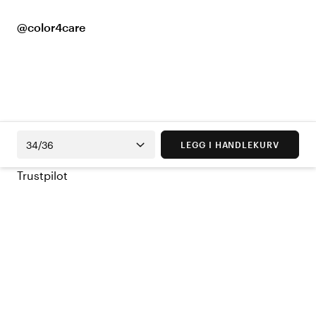
@color4care
34/36
LEGG I HANDLEKURV
Trustpilot