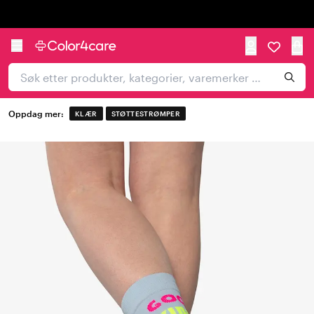
Trustpilot
Oppdag mer:
KLÆR
STØTTESTRØMPER