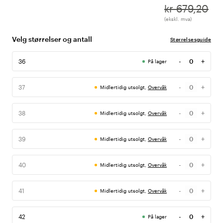
kr 679,20
(ekskl. mva)
Velg størrelser og antall
Størrelsesguide
-
+
36
På lager
Antall
-
+
37
Midlertidig utsolgt,
Overvåk
Antall
-
+
38
Midlertidig utsolgt,
Overvåk
Antall
-
+
39
Midlertidig utsolgt,
Overvåk
Antall
-
+
40
Midlertidig utsolgt,
Overvåk
Antall
-
+
41
Midlertidig utsolgt,
Overvåk
Antall
-
+
42
På lager
Antall