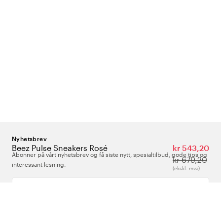
Nyhetsbrev
Beez Pulse Sneakers Rosé
kr 543,20
Abonner på vårt nyhetsbrev og få siste nytt, spesialtilbud, gode tips og
kr 679,20
interessant lesning.
(ekskl. mva)
Skriv inn din e-postadresse