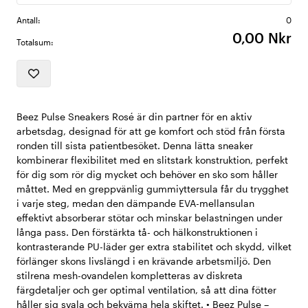
Antall:
0
0,00 Nkr
Totalsum:
Beez Pulse Sneakers Rosé är din partner för en aktiv
arbetsdag, designad för att ge komfort och stöd från första
ronden till sista patientbesöket. Denna lätta sneaker
kombinerar flexibilitet med en slitstark konstruktion, perfekt
för dig som rör dig mycket och behöver en sko som håller
måttet. Med en greppvänlig gummiyttersula får du trygghet
i varje steg, medan den dämpande EVA-mellansulan
effektivt absorberar stötar och minskar belastningen under
långa pass. Den förstärkta tå- och hälkonstruktionen i
kontrasterande PU-läder ger extra stabilitet och skydd, vilket
förlänger skons livslängd i en krävande arbetsmiljö. Den
stilrena mesh-ovandelen kompletteras av diskreta
färgdetaljer och ger optimal ventilation, så att dina fötter
håller sig svala och bekväma hela skiftet. • Beez Pulse –