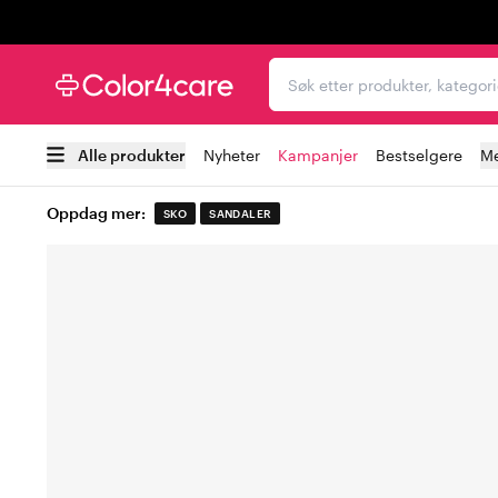
Trustpilot
Søk etter produkter, kat
Alle produkter
Nyheter
Kampanjer
Bestselgere
Me
Oppdag mer:
SKO
SANDALER