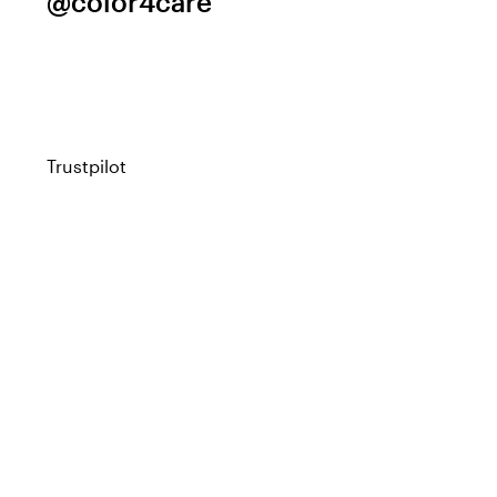
@color4care
Trustpilot