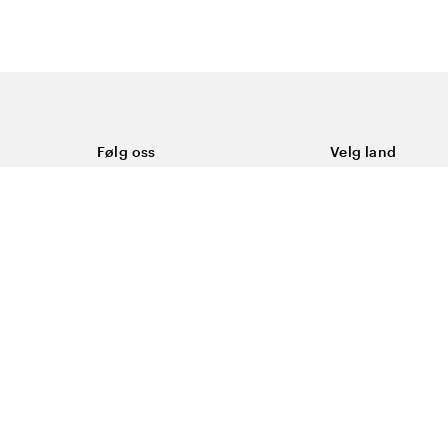
Følg oss
Velg land
Facebook
Norge
Instagram
Youtube
LinkedIn
asjonskapsler