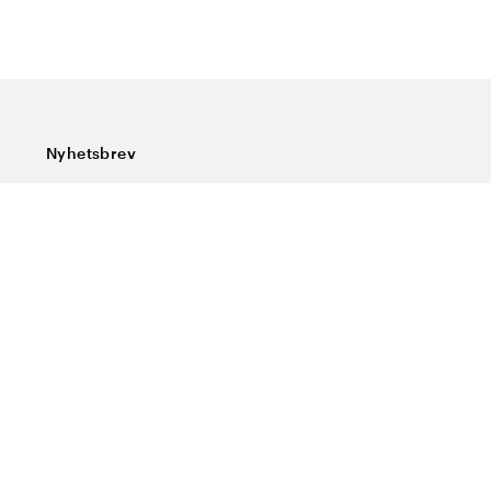
Nyhetsbrev
Abonner på vårt nyhetsbrev og få siste nytt, spesialtilbud,
gode tips og interessant lesning.
Skriv inn din e-postadresse