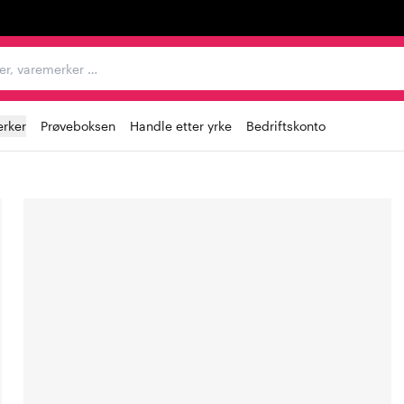
egorier, varemerker …
rker
Prøveboksen
Handle etter yrke
Bedriftskonto