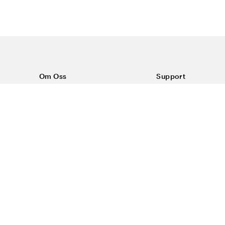
Om Oss
Support
Om Color4care
Kontakt oss
Vanlige spørsmål
Kjøpsvilkår
Frakt & retur
Reklamasjon
Personvern & inform