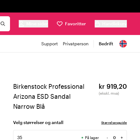
Mine sider
Favoritter
Handlekurv
Support
Privatperson
Bedrift
Birkenstock Professional
kr 919,20
(ekskl. mva)
Arizona ESD Sandal
Narrow Blå
Velg størrelser og antall
Størrelsesguide
35
-
+
På lager