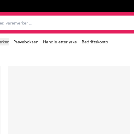
egorier, varemerker …
rker
Prøveboksen
Handle etter yrke
Bedriftskonto