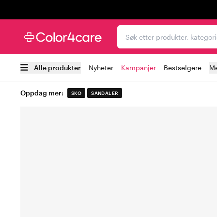
Trustpilot
Søk etter produkter, kat
Alle produkter
Nyheter
Kampanjer
Bestselgere
Me
Oppdag mer:
SKO
SANDALER