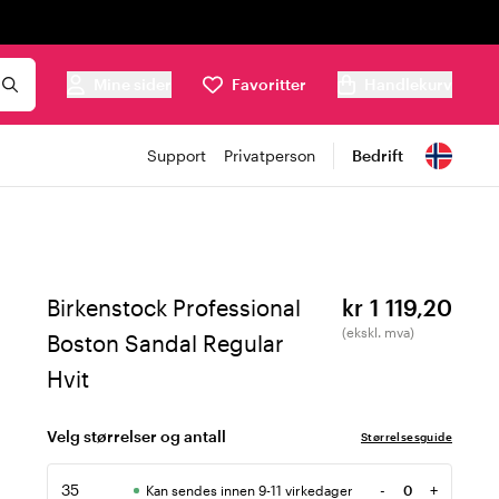
Mine sider
Favoritter
Handlekurv
Support
Privatperson
Bedrift
Birkenstock Professional
kr 1 119,20
(ekskl. mva)
Boston Sandal Regular
Hvit
Velg størrelser og antall
Størrelsesguide
35
-
+
Kan sendes innen 9-11 virkedager