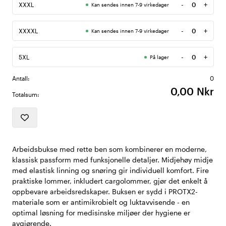
-
+
XXXL
Kan sendes innen 7-9 virkedager
Antall
-
+
XXXXL
Kan sendes innen 7-9 virkedager
Antall
-
+
5XL
På lager
Antall
Antall:
0
0,00 Nkr
Totalsum:
Arbeidsbukse med rette ben som kombinerer en moderne,
klassisk passform med funksjonelle detaljer. Midjehøy midje
med elastisk linning og snøring gir individuell komfort. Fire
praktiske lommer, inkludert cargolommer, gjør det enkelt å
oppbevare arbeidsredskaper. Buksen er sydd i PROTX2-
materiale som er antimikrobielt og luktavvisende - en
optimal løsning for medisinske miljøer der hygiene er
avgjørende.