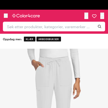
Trustpilot
Oppdag mer:
KLÆR
ARBEIDSBUKSER