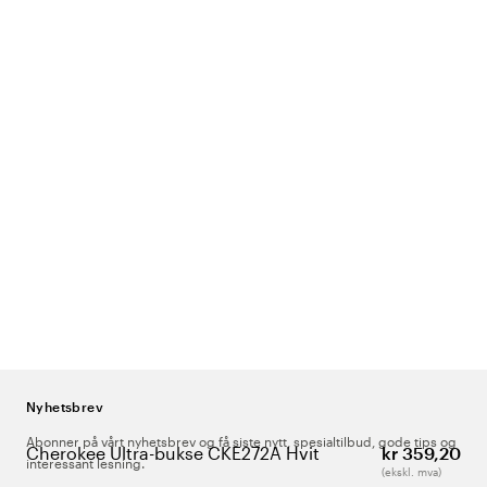
Nyhetsbrev
Abonner på vårt nyhetsbrev og få siste nytt, spesialtilbud, gode tips og
Cherokee Ultra-bukse CKE272A Hvit
kr 359,20
interessant lesning.
(ekskl. mva)