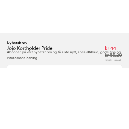
Nyhetsbrev
Jojo Kortholder Pride
kr 44
Abonner på vårt nyhetsbrev og få siste nytt, spesialtilbud, gode tips og
kr 55,20
interessant lesning.
(ekskl. mva)
Skriv inn din e-postadresse
Om Oss
Support
Følg oss