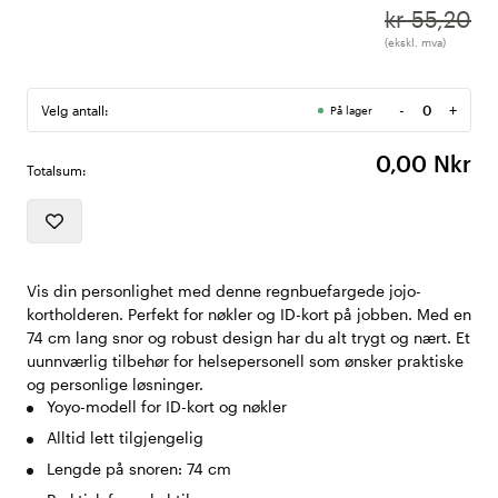
kr 55,20
(ekskl. mva)
-
+
Velg antall:
På lager
Antall
0,00 Nkr
Totalsum:
Vis din personlighet med denne regnbuefargede jojo-
kortholderen. Perfekt for nøkler og ID-kort på jobben. Med en
74 cm lang snor og robust design har du alt trygt og nært. Et
uunnværlig tilbehør for helsepersonell som ønsker praktiske
og personlige løsninger.
Yoyo-modell for ID-kort og nøkler
Alltid lett tilgjengelig
Lengde på snoren: 74 cm