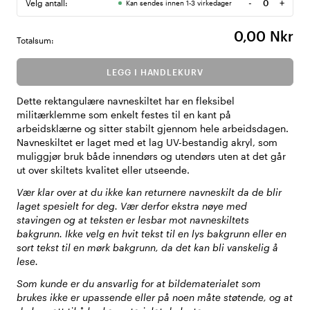
-
+
Velg antall:
Kan sendes innen 1-3 virkedager
Antall
0,00 Nkr
Totalsum:
LEGG I HANDLEKURV
Dette rektangulære navneskiltet har en fleksibel
militærklemme som enkelt festes til en kant på
arbeidsklærne og sitter stabilt gjennom hele arbeidsdagen.
Navneskiltet er laget med et lag UV-bestandig akryl, som
muliggjør bruk både innendørs og utendørs uten at det går
ut over skiltets kvalitet eller utseende.
Vær klar over at du ikke kan returnere navneskilt da de blir
laget spesielt for deg. Vær derfor ekstra nøye med
stavingen og at teksten er lesbar mot navneskiltets
bakgrunn. Ikke velg en hvit tekst til en lys bakgrunn eller en
sort tekst til en mørk bakgrunn, da det kan bli vanskelig å
lese.
Som kunde er du ansvarlig for at bildematerialet som
brukes ikke er upassende eller på noen måte støtende, og at