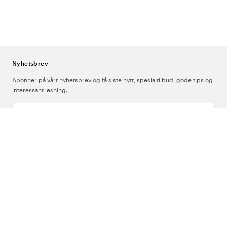
Nyhetsbrev
Abonner på vårt nyhetsbrev og få siste nytt, spesialtilbud, gode tips og
interessant lesning.
Skriv inn din e-postadresse
Om Oss
Support
Følg oss
Norge