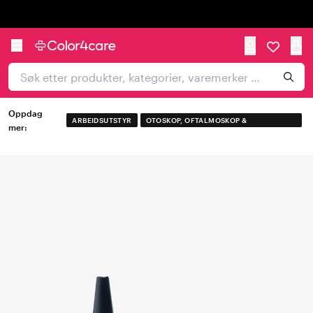
Trustpilot
Oppdag
ARBEIDSUTSTYR
OTOSKOP, OFTALMOSKOP &
mer:
DERMATOSKOP