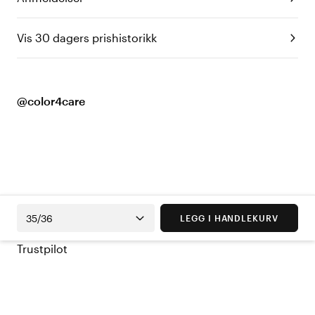
Vis 30 dagers prishistorikk
@color4care
35/36
LEGG I HANDLEKURV
Trustpilot