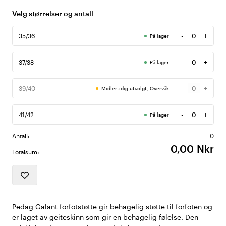
Velg størrelser og antall
-
+
35/36
På lager
Antall
-
+
37/38
På lager
Antall
-
+
39/40
Midlertidig utsolgt,
Overvåk
Antall
-
+
41/42
På lager
Antall
Antall:
0
0,00 Nkr
Totalsum:
Pedag Galant forfotstøtte gir behagelig støtte til forfoten og
er laget av geiteskinn som gir en behagelig følelse. Den