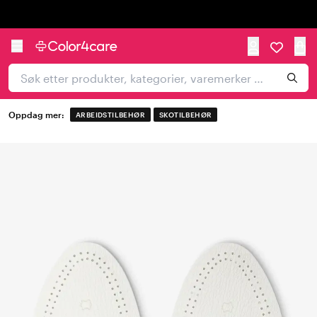
Trustpilot
Oppdag mer:
ARBEIDSTILBEHØR
SKOTILBEHØR