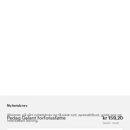
Nyhetsbrev
Abonner på vårt nyhetsbrev og få siste nytt, spesialtilbud, gode tips og
Pedag Galant forfotsstøtte
kr 159,20
interessant lesning.
(ekskl. mva)