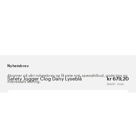
Nyhetsbrev
Abonner på vårt nyhetsbrev og få siste nytt, spesialtilbud, gode tips og
Safety Jogger Clog Dany Lyseblå
kr 679,20
interessant lesning.
(ekskl. mva)
Skriv inn din e-postadresse
Om Oss
Support