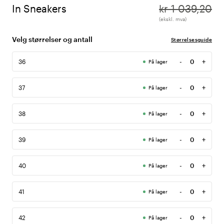
In Sneakers
kr 1 039,20
(ekskl. mva)
Velg størrelser og antall
Størrelsesguide
-
+
36
På lager
Antall
-
+
37
På lager
Antall
-
+
38
På lager
Antall
-
+
39
På lager
Antall
-
+
40
På lager
Antall
-
+
41
På lager
Antall
-
+
42
På lager
Antall