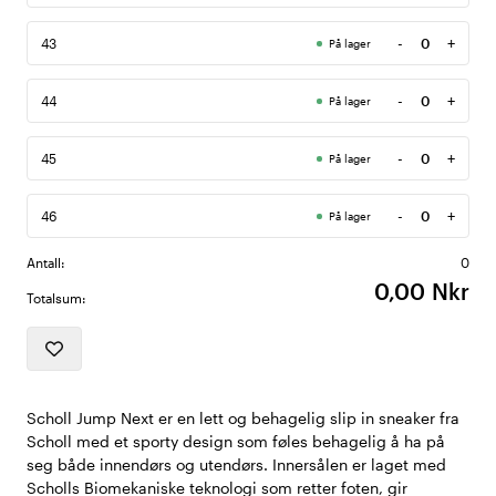
-
+
43
På lager
Antall
-
+
44
På lager
Antall
-
+
45
På lager
Antall
-
+
46
På lager
Antall
Antall:
0
0,00 Nkr
Totalsum:
Scholl Jump Next er en lett og behagelig slip in sneaker fra
Scholl med et sporty design som føles behagelig å ha på
seg både innendørs og utendørs. Innersålen er laget med
Scholls Biomekaniske teknologi som retter foten, gir