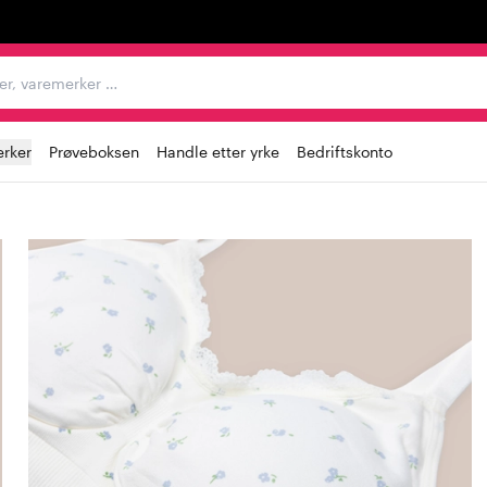
egorier, varemerker …
rker
Prøveboksen
Handle etter yrke
Bedriftskonto