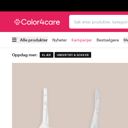
Trustpilot
Søk etter produkter, kat
Alle produkter
Nyheter
Kampanjer
Bestselgere
Me
Oppdag mer:
KLÆR
UNDERTØY & SOKKER