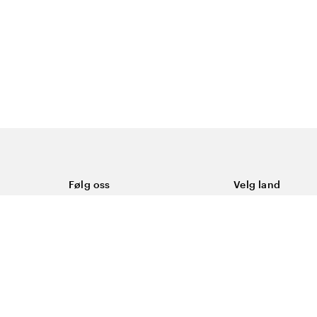
Følg oss
Velg land
Facebook
Norge
Instagram
Youtube
LinkedIn