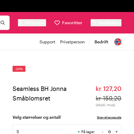
Mine sider
Favoritter
Handlekurv
Support
Privatperson
Bedrift
-20%
Seamless BH Jonna
kr 127,20
Småblomsret
kr 159,20
(ekskl. mva)
Velg størrelser og antall
Størrelsesguide
S
-
+
På lager