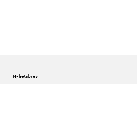
Nyhetsbrev
Abonner på vårt nyhetsbrev og få siste nytt, spesialtilbud,
gode tips og interessant lesning.
Skriv inn din e-postadresse