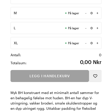
Antall
M
-
+
På lager
Antall
L
-
+
På lager
Antall
XL
-
+
På lager
Antall
Antall:
0
0,00 Nkr
Totalsum:
LEGG I HANDLEKURV
Myk BH konstruert med et minimalt antall sømmer for
en behagelig følelse mot huden. BH-en har dyp V-
utringning, vakker broderi, smale skulderstropper og
en dyp utringet rygg. Uttakbar padding for fleksibel