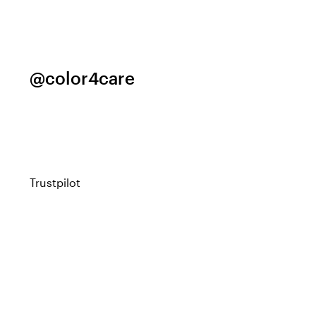
@color4care
Trustpilot