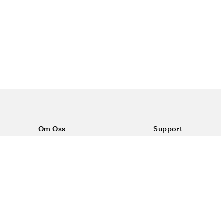
Om Oss
Support
Om Color4care
Kontakt oss
Vanlige spørsmål
Kjøpsvilkår
Frakt & retur
Reklamasjon