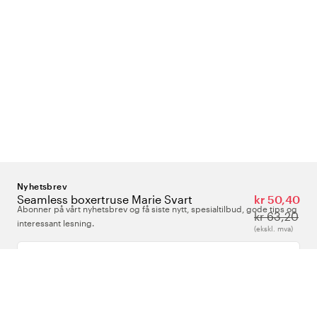
Nyhetsbrev
Seamless boxertruse Marie Svart
kr 50,40
Abonner på vårt nyhetsbrev og få siste nytt, spesialtilbud, gode tips og
kr 63,20
interessant lesning.
(ekskl. mva)
Skriv inn din e-postadresse
Om Oss