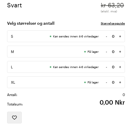
Svart
kr 63,20
(ekskl. mva)
Velg størrelser og antall
Størrelsesguide
-
+
S
Kan sendes innen 4-6 virkedager
Antall
-
+
M
På lager
Antall
-
+
L
Kan sendes innen 4-6 virkedager
Antall
-
+
XL
På lager
Antall
Antall:
0
0,00 Nkr
Totalsum: