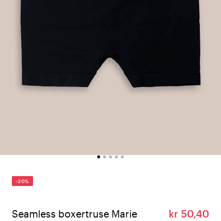
-20%
Seamless boxertruse Marie
kr 50,40