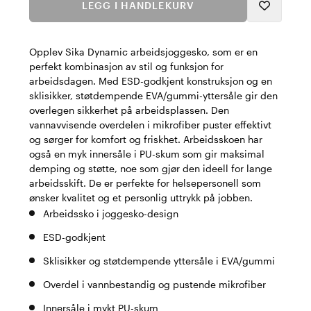
LEGG I HANDLEKURV
Opplev Sika Dynamic arbeidsjoggesko, som er en
perfekt kombinasjon av stil og funksjon for
arbeidsdagen. Med ESD-godkjent konstruksjon og en
sklisikker, støtdempende EVA/gummi-yttersåle gir den
overlegen sikkerhet på arbeidsplassen. Den
vannavvisende overdelen i mikrofiber puster effektivt
og sørger for komfort og friskhet. Arbeidsskoen har
også en myk innersåle i PU-skum som gir maksimal
demping og støtte, noe som gjør den ideell for lange
arbeidsskift. De er perfekte for helsepersonell som
ønsker kvalitet og et personlig uttrykk på jobben.
Arbeidssko i joggesko-design
ESD-godkjent
Sklisikker og støtdempende yttersåle i EVA/gummi
Overdel i vannbestandig og pustende mikrofiber
Innersåle i mykt PU-skum