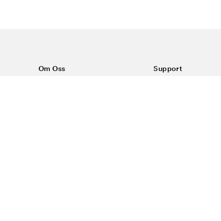
Om Oss
Support
Om Color4care
Kontakt oss
Vanlige spørsmål
Kjøpsvilkår
Frakt & retur
Reklamasjon
Personvern & inform