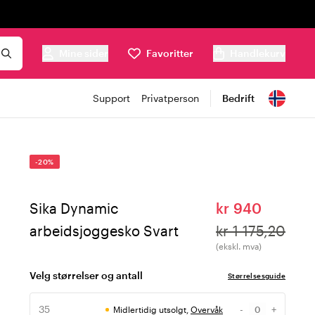
Mine sider
Favoritter
Handlekurv
Support
Privatperson
Bedrift
-20%
Sika Dynamic
kr 940
arbeidsjoggesko Svart
kr 1 175,20
(ekskl. mva)
Velg størrelser og antall
Størrelsesguide
35
-
+
Midlertidig utsolgt,
Overvåk