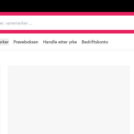
egorier, varemerker …
rker
Prøveboksen
Handle etter yrke
Bedriftskonto