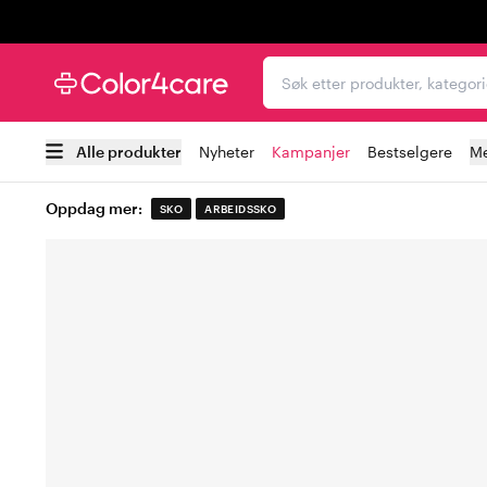
Trustpilot
Søk etter produkter, kat
Alle produkter
Nyheter
Kampanjer
Bestselgere
Me
Oppdag mer:
SKO
ARBEIDSSKO