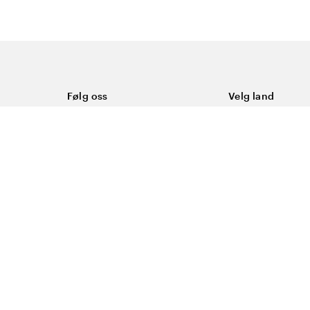
Følg oss
Velg land
Facebook
Norge
Instagram
Youtube
LinkedIn
asjonskapsler