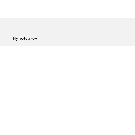
Nyhetsbrev
Abonner på vårt nyhetsbrev og få siste nytt, spesialtilbud,
gode tips og interessant lesning.
Skriv inn din e-postadresse